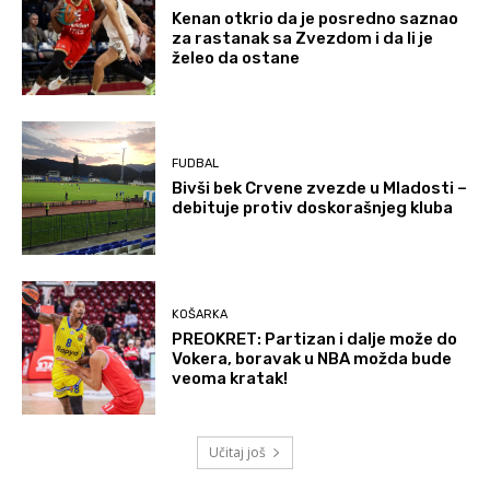
Kenan otkrio da je posredno saznao
za rastanak sa Zvezdom i da li je
želeo da ostane
FUDBAL
Bivši bek Crvene zvezde u Mladosti –
debituje protiv doskorašnjeg kluba
KOŠARKA
PREOKRET: Partizan i dalje može do
Vokera, boravak u NBA možda bude
veoma kratak!
Učitaj još