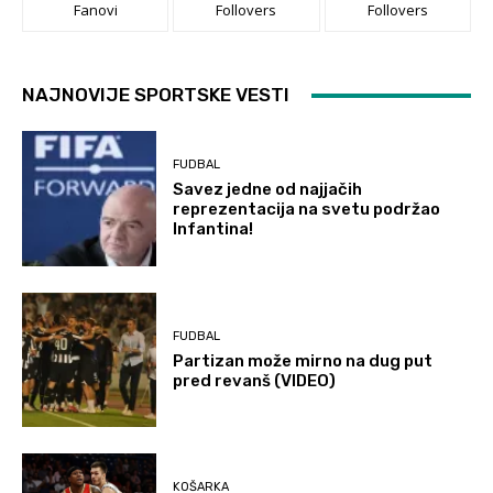
Fanovi
Follovers
Follovers
NAJNOVIJE SPORTSKE VESTI
FUDBAL
Savez jedne od najjačih
reprezentacija na svetu podržao
Infantina!
FUDBAL
Partizan može mirno na dug put
pred revanš (VIDEO)
KOŠARKA