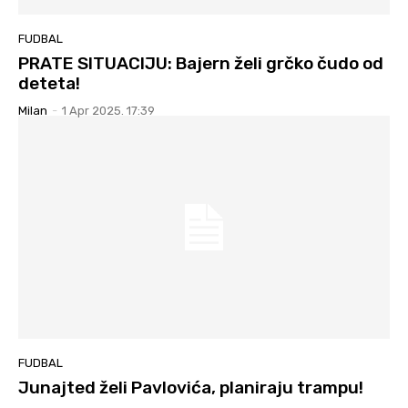
FUDBAL
PRATE SITUACIJU: Bajern želi grčko čudo od
deteta!
Milan
-
1 Apr 2025. 17:39
FUDBAL
Junajted želi Pavlovića, planiraju trampu!