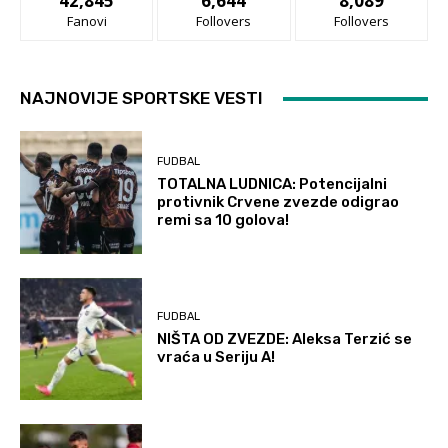
42,845
6,644
8,089
Fanovi
Follovers
Follovers
NAJNOVIJE SPORTSKE VESTI
FUDBAL
TOTALNA LUDNICA: Potencijalni
protivnik Crvene zvezde odigrao
remi sa 10 golova!
FUDBAL
NIŠTA OD ZVEZDE: Aleksa Terzić se
vraća u Seriju A!