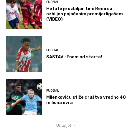
FUDBAL
Hetafe je ozbiljan tim: Remi sa
ozbiljno pojačanim premijerligašem
(VIDEO)
FUDBAL
SASTAVI: Enem od starta!
FUDBAL
Milenkoviću stiže društvo vredno 40
miliona evra
Učitaj još