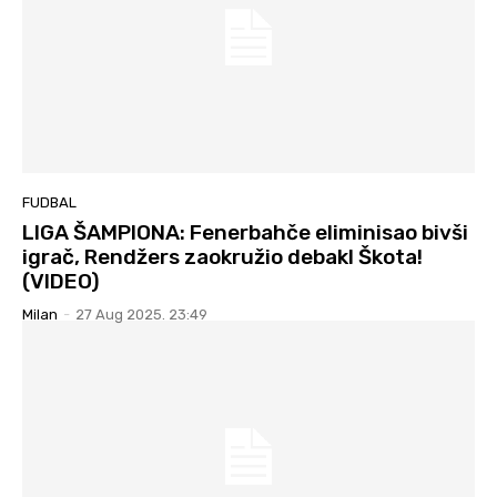
FUDBAL
LIGA ŠAMPIONA: Fenerbahče eliminisao bivši
igrač, Rendžers zaokružio debakl Škota!
(VIDEO)
Milan
-
27 Aug 2025. 23:49