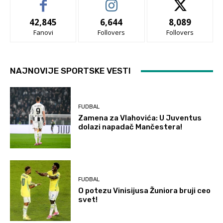
42,845
6,644
8,089
Fanovi
Follovers
Follovers
NAJNOVIJE SPORTSKE VESTI
FUDBAL
Zamena za Vlahovića: U Juventus
dolazi napadač Mančestera!
FUDBAL
O potezu Vinisijusa Žuniora bruji ceo
svet!