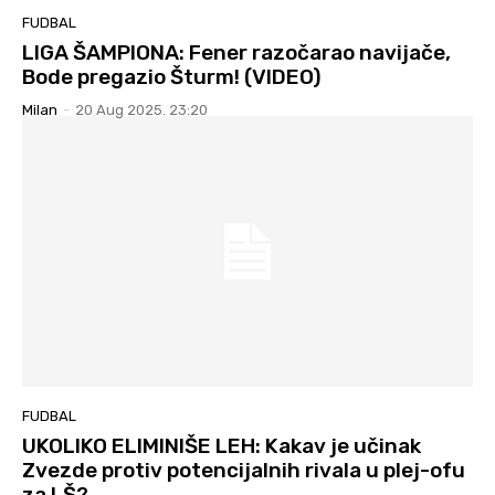
FUDBAL
LIGA ŠAMPIONA: Fener razočarao navijače,
Bode pregazio Šturm! (VIDEO)
Milan
-
20 Aug 2025. 23:20
FUDBAL
UKOLIKO ELIMINIŠE LEH: Kakav je učinak
Zvezde protiv potencijalnih rivala u plej-ofu
za LŠ?