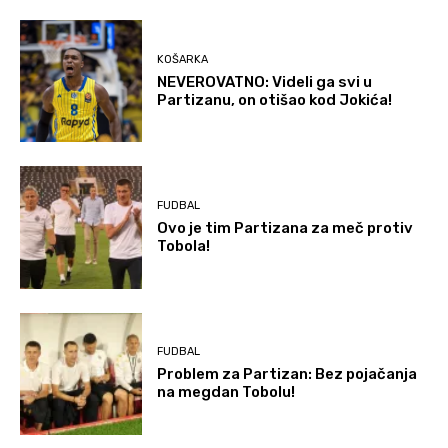
KOŠARKA
NEVEROVATNO: Videli ga svi u
Partizanu, on otišao kod Jokića!
FUDBAL
Ovo je tim Partizana za meč protiv
Tobola!
FUDBAL
Problem za Partizan: Bez pojačanja
na megdan Tobolu!