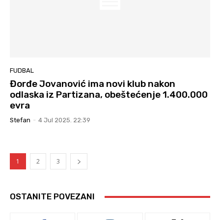
FUDBAL
Đorđe Jovanović ima novi klub nakon
odlaska iz Partizana, obeštećenje 1.400.000
evra
Stefan
-
4 Jul 2025. 22:39
1
2
3
OSTANITE POVEZANI