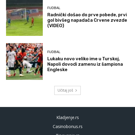
FUDBAL
Radnički došao do prve pobede, prvi
gol bivšeg napadača Crvene zvezde
(VIDEO)
FUDBAL
Lukaku novo veliko ime u Turskoj,
Napoli dovodi zamenu iz šampiona
Engleske
Učitaj još
Kladjenje.rs
Casinobonus.rs