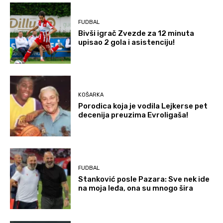
FUDBAL
Bivši igrač Zvezde za 12 minuta
upisao 2 gola i asistenciju!
KOŠARKA
Porodica koja je vodila Lejkerse pet
decenija preuzima Evroligaša!
FUDBAL
Stanković posle Pazara: Sve nek ide
na moja leđa, ona su mnogo šira