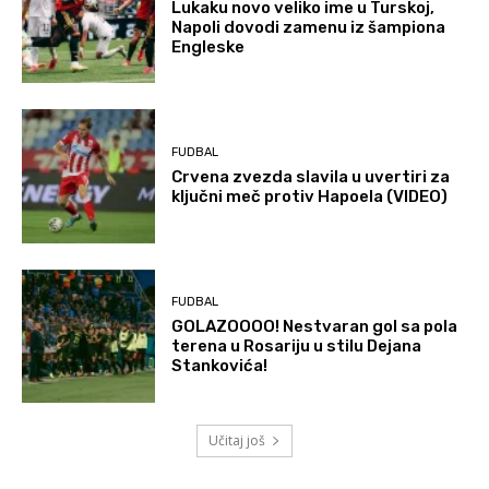
Lukaku novo veliko ime u Turskoj,
Napoli dovodi zamenu iz šampiona
Engleske
FUDBAL
Crvena zvezda slavila u uvertiri za
ključni meč protiv Hapoela (VIDEO)
FUDBAL
GOLAZOOOO! Nestvaran gol sa pola
terena u Rosariju u stilu Dejana
Stankovića!
Učitaj još