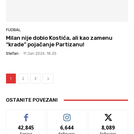
FUDBAL
Milan nije dobio Kostića, ali kao zamenu
“krade” pojačanje Partizanu!
Stefan
-
11 Jan 2026. 18:25
1
2
3
OSTANITE POVEZANI
42,845
6,644
8,089
Fanovi
Follovers
Follovers