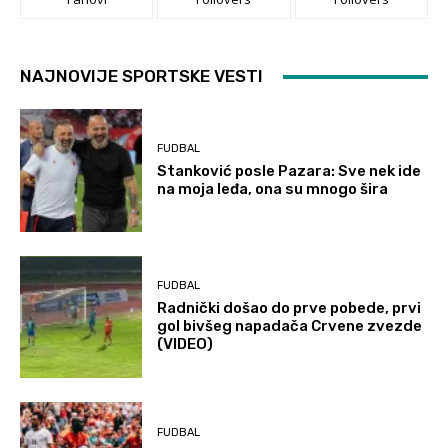
NAJNOVIJE SPORTSKE VESTI
FUDBAL
Stanković posle Pazara: Sve nek ide
na moja leđa, ona su mnogo šira
FUDBAL
Radnički došao do prve pobede, prvi
gol bivšeg napadača Crvene zvezde
(VIDEO)
FUDBAL