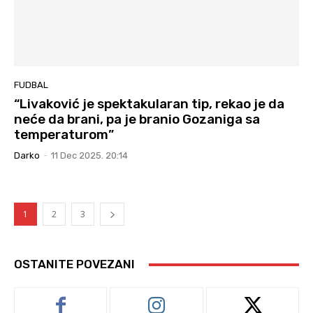
FUDBAL
“Livaković je spektakularan tip, rekao je da
neće da brani, pa je branio Gozaniga sa
temperaturom”
Darko
-
11 Dec 2025. 20:14
1
2
3
OSTANITE POVEZANI