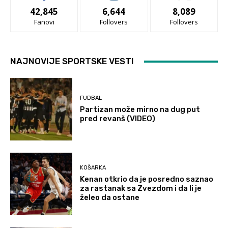
42,845
6,644
8,089
Fanovi
Follovers
Follovers
NAJNOVIJE SPORTSKE VESTI
FUDBAL
Partizan može mirno na dug put
pred revanš (VIDEO)
KOŠARKA
Kenan otkrio da je posredno saznao
za rastanak sa Zvezdom i da li je
želeo da ostane