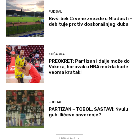
FUDBAL
Bivši bek Crvene zvezde u Mladosti –
debituje protiv doskorašnjeg kluba
KOŠARKA
PREOKRET: Partizan i dalje može do
Vokera, boravak u NBA možda bude
veoma kratak!
FUDBAL
PARTIZAN – TOBOL, SASTAVI: Nvulu
gubi Ilićevo poverenje?
Učitaj još