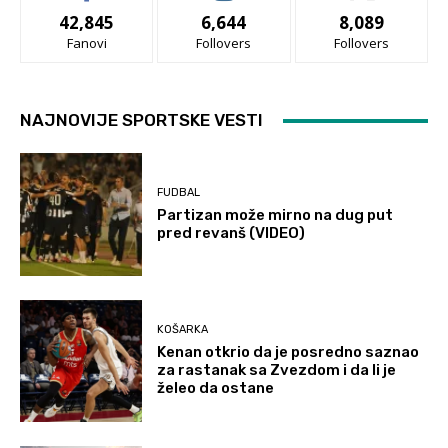
42,845
6,644
8,089
Fanovi
Follovers
Follovers
NAJNOVIJE SPORTSKE VESTI
FUDBAL
Partizan može mirno na dug put
pred revanš (VIDEO)
KOŠARKA
Kenan otkrio da je posredno saznao
za rastanak sa Zvezdom i da li je
želeo da ostane