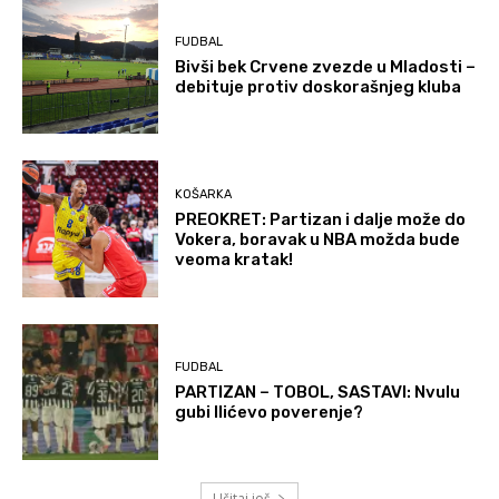
FUDBAL
Bivši bek Crvene zvezde u Mladosti –
debituje protiv doskorašnjeg kluba
KOŠARKA
PREOKRET: Partizan i dalje može do
Vokera, boravak u NBA možda bude
veoma kratak!
FUDBAL
PARTIZAN – TOBOL, SASTAVI: Nvulu
gubi Ilićevo poverenje?
Učitaj još