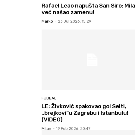
Rafael Leao napušta San Siro: Mil
već našao zamenu!
Marko
-
23 Jul 2026. 15:29
FUDBAL
LE: Živković spakovao gol Selti,
„brejkovi“u Zagrebu i Istanbulu!
(VIDEO)
Milan
-
19 Feb 2026. 20:47