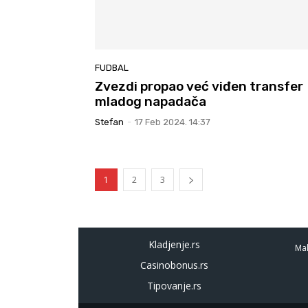
FUDBAL
Zvezdi propao već viđen transfer
mladog napadača
Stefan
-
17 Feb 2024. 14:37
1
2
3
Kladjenje.rs
Mal
Casinobonus.rs
Tipovanje.rs