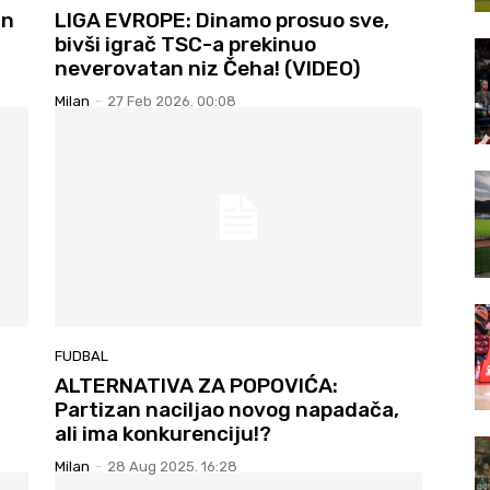
an
LIGA EVROPE: Dinamo prosuo sve,
bivši igrač TSC-a prekinuo
neverovatan niz Čeha! (VIDEO)
Milan
-
27 Feb 2026. 00:08
FUDBAL
ALTERNATIVA ZA POPOVIĆA:
Partizan naciljao novog napadača,
ali ima konkurenciju!?
Milan
-
28 Aug 2025. 16:28