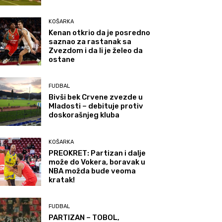
KOŠARKA
Kenan otkrio da je posredno
saznao za rastanak sa
Zvezdom i da li je želeo da
ostane
FUDBAL
Bivši bek Crvene zvezde u
Mladosti – debituje protiv
doskorašnjeg kluba
KOŠARKA
PREOKRET: Partizan i dalje
može do Vokera, boravak u
NBA možda bude veoma
kratak!
FUDBAL
PARTIZAN – TOBOL,