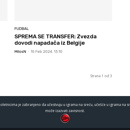
FUDBAL
SPREMA SE TRANSFER: Zvezda
dovodi napadača iz Belgije
MilosN
-
15 Feb 2024. 13:10
Strana 1 od 3
oletnicima je zabranjeno da učestvuju u igrama na sreću, učešće u igrama na sr
može izazvati zavisnost.