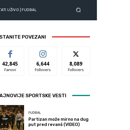
ATI UŽIVO | FUDBAL
STANITE POVEZANI
42,845
6,644
8,089
Fanovi
Follovers
Follovers
AJNOVIJE SPORTSKE VESTI
FUDBAL
Partizan može mirno na dug
put pred revanš (VIDEO)