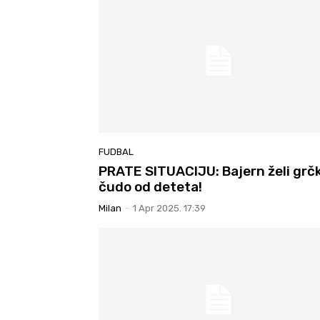
FUDBAL
PRATE SITUACIJU: Bajern želi grč
čudo od deteta!
Milan
-
1 Apr 2025. 17:39