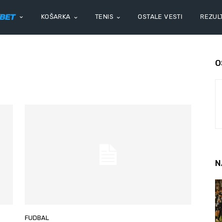
KOŠARKA
TENIS
OSTALE VESTI
REZULT
O
N
FUDBAL