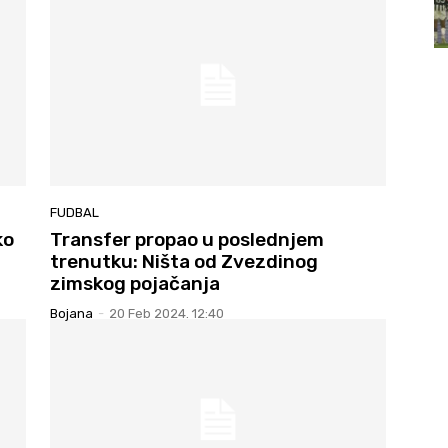
FUDBAL
ko
Transfer propao u poslednjem
trenutku: Ništa od Zvezdinog
zimskog pojačanja
Bojana
-
20 Feb 2024. 12:40