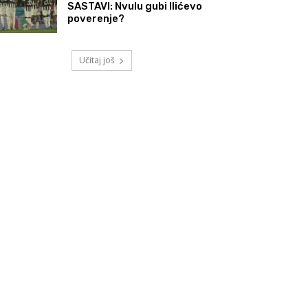
SASTAVI: Nvulu gubi Ilićevo
poverenje?
Učitaj još