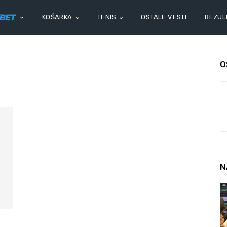
KOŠARKA
TENIS
OSTALE VESTI
REZULT
O
N