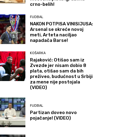
crno-belih!
FUDBAL
NAKON POTPISA VINISIJUSA:
Arsenal se okreće novoj
meti, Arteta naciljao
napadača Barse!
KOŠARKA
Rajaković: Otišao sam iz
Zvezde jer nisam dobio 8
plata, otišao sam da bih
preživeo, budućnost u Srbiji
za mene nije postojala
(VIDEO)
FUDBAL
Partizan doveo novo
pojačanje! (VIDEO)