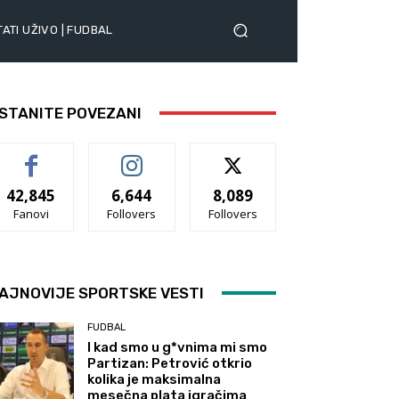
ATI UŽIVO | FUDBAL
STANITE POVEZANI
42,845
6,644
8,089
Fanovi
Follovers
Follovers
AJNOVIJE SPORTSKE VESTI
FUDBAL
I kad smo u g*vnima mi smo
Partizan: Petrović otkrio
kolika je maksimalna
mesečna plata igračima