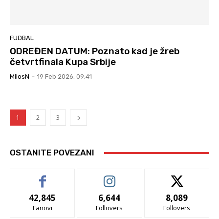
FUDBAL
ODREĐEN DATUM: Poznato kad je žreb
četvrtfinala Kupa Srbije
MilosN
-
19 Feb 2026. 09:41
1
2
3
OSTANITE POVEZANI
42,845
6,644
8,089
Fanovi
Follovers
Follovers