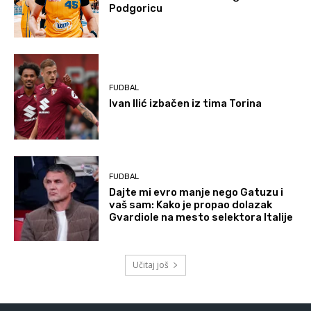
Podgoricu
FUDBAL
Ivan Ilić izbačen iz tima Torina
FUDBAL
Dajte mi evro manje nego Gatuzu i
vaš sam: Kako je propao dolazak
Gvardiole na mesto selektora Italije
Učitaj još