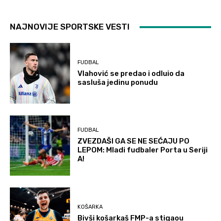
NAJNOVIJE SPORTSKE VESTI
FUDBAL
Vlahović se predao i odluio da
sasluša jedinu ponudu
FUDBAL
ZVEZDAŠI GA SE NE SEĆAJU PO
LEPOM: Mladi fudbaler Porta u Seriji
A!
KOŠARKA
Bivši košarkaš FMP-a stigaou