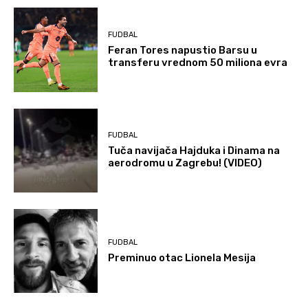
FUDBAL
Feran Tores napustio Barsu u
transferu vrednom 50 miliona evra
FUDBAL
Tuča navijača Hajduka i Dinama na
aerodromu u Zagrebu! (VIDEO)
FUDBAL
Preminuo otac Lionela Mesija