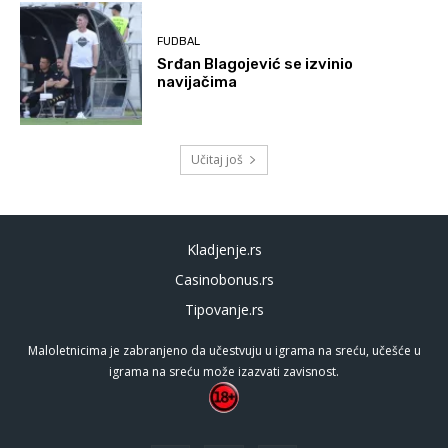
FUDBAL
Srđan Blagojević se izvinio
navijačima
Učitaj još
Kladjenje.rs
Casinobonus.rs
Tipovanje.rs
Maloletnicima je zabranjeno da učestvuju u igrama na sreću, učešće u
igrama na sreću može izazvati zavisnost.