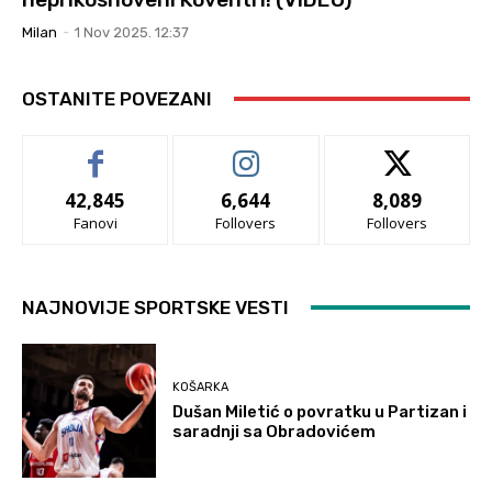
Milan
-
1 Nov 2025. 12:37
OSTANITE POVEZANI
42,845
6,644
8,089
Fanovi
Follovers
Follovers
NAJNOVIJE SPORTSKE VESTI
KOŠARKA
Dušan Miletić o povratku u Partizan i
saradnji sa Obradovićem