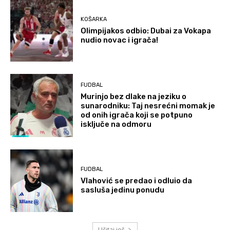
KOŠARKA
Olimpijakos odbio: Dubai za Vokapa
nudio novac i igrača!
FUDBAL
Murinjo bez dlake na jeziku o
sunarodniku: Taj nesrećni momak je
od onih igrača koji se potpuno
isključe na odmoru
FUDBAL
Vlahović se predao i odluio da
sasluša jedinu ponudu
Učitaj još