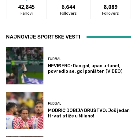
42,845
6,644
8,089
Fanovi
Follovers
Follovers
NAJNOVIJE SPORTSKE VESTI
FUDBAL
NEVIĐENO: Dao gol, upao u tunel,
povredio se, gol poništen (VIDEO)
FUDBAL
MODRIĆ DOBIJA DRUŠTVO: Još jedan
Hrvat stiže u Milano!