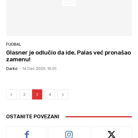
FUDBAL
Glasner je odlučio da ide, Palas već pronašao
zamenu!
Darko
-
16 Dec 2025. 15:01
2
3
4
OSTANITE POVEZANI