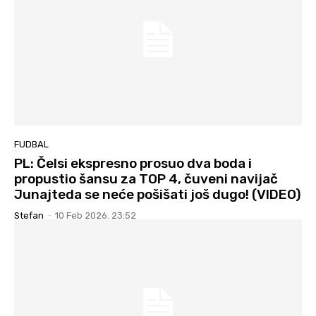
FUDBAL
PL: Čelsi ekspresno prosuo dva boda i
propustio šansu za TOP 4, čuveni navijač
Junajteda se neće pošišati još dugo! (VIDEO)
Stefan
-
10 Feb 2026. 23:52