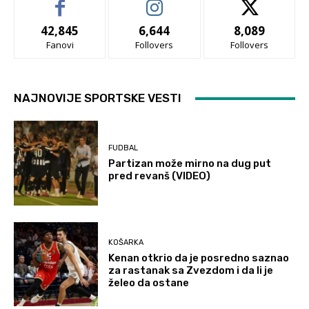
42,845
6,644
8,089
Fanovi
Follovers
Follovers
NAJNOVIJE SPORTSKE VESTI
FUDBAL
Partizan može mirno na dug put
pred revanš (VIDEO)
KOŠARKA
Kenan otkrio da je posredno saznao
za rastanak sa Zvezdom i da li je
želeo da ostane