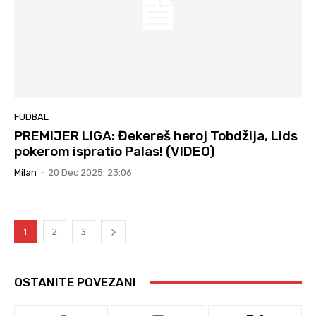
FUDBAL
PREMIJER LIGA: Đekereš heroj Tobdžija, Lids
pokerom ispratio Palas! (VIDEO)
Milan
-
20 Dec 2025. 23:06
1
2
3
OSTANITE POVEZANI