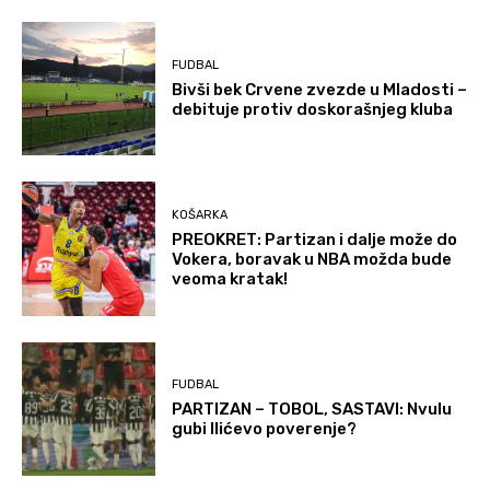
FUDBAL
Bivši bek Crvene zvezde u Mladosti –
debituje protiv doskorašnjeg kluba
KOŠARKA
PREOKRET: Partizan i dalje može do
Vokera, boravak u NBA možda bude
veoma kratak!
FUDBAL
PARTIZAN – TOBOL, SASTAVI: Nvulu
gubi Ilićevo poverenje?