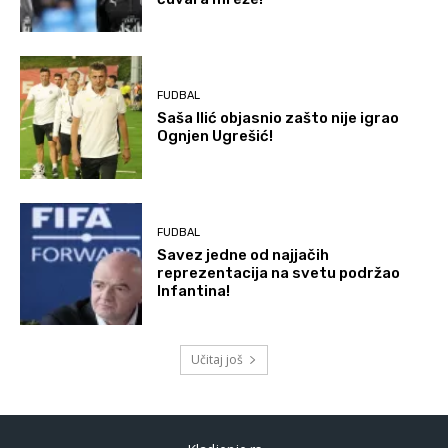
FUDBAL
Saša Ilić objasnio zašto nije igrao
Ognjen Ugrešić!
FUDBAL
Savez jedne od najjačih
reprezentacija na svetu podržao
Infantina!
Učitaj još