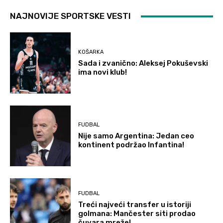
NAJNOVIJE SPORTSKE VESTI
KOŠARKA
Sada i zvanično: Aleksej Pokuševski
ima novi klub!
FUDBAL
Nije samo Argentina: Jedan ceo
kontinent podržao Infantina!
FUDBAL
Treći najveći transfer u istoriji
golmana: Mančester siti prodao
čuvara mreže!