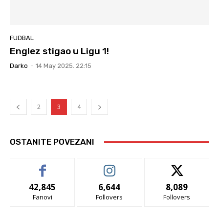
FUDBAL
Englez stigao u Ligu 1!
Darko
-
14 May 2025. 22:15
2
3
4
OSTANITE POVEZANI
42,845
6,644
8,089
Fanovi
Follovers
Follovers