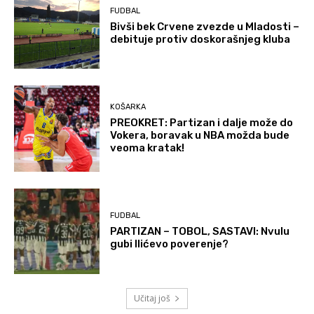
FUDBAL
Bivši bek Crvene zvezde u Mladosti –
debituje protiv doskorašnjeg kluba
KOŠARKA
PREOKRET: Partizan i dalje može do
Vokera, boravak u NBA možda bude
veoma kratak!
FUDBAL
PARTIZAN – TOBOL, SASTAVI: Nvulu
gubi Ilićevo poverenje?
Učitaj još