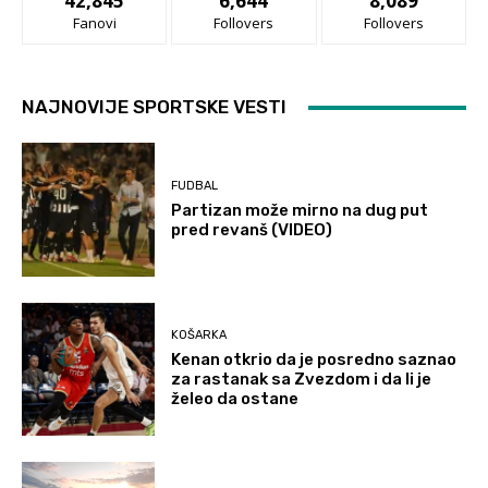
42,845
6,644
8,089
Fanovi
Follovers
Follovers
NAJNOVIJE SPORTSKE VESTI
FUDBAL
Partizan može mirno na dug put
pred revanš (VIDEO)
KOŠARKA
Kenan otkrio da je posredno saznao
za rastanak sa Zvezdom i da li je
želeo da ostane