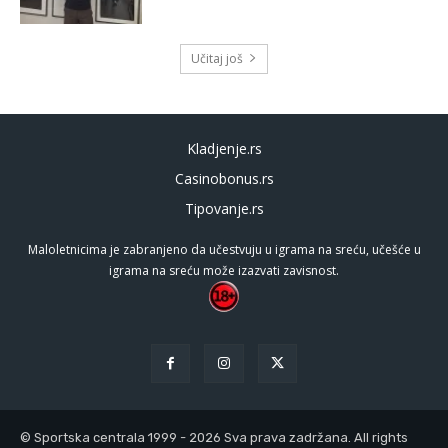
Učitaj još
Kladjenje.rs
Casinobonus.rs
Tipovanje.rs
Maloletnicima je zabranjeno da učestvuju u igrama na sreću, učešće u
igrama na sreću može izazvati zavisnost.
© Sportska centrala 1999 - 2026 Sva prava zadržana. All rights