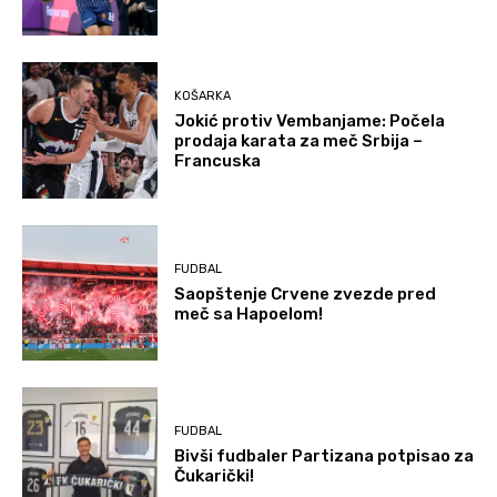
KOŠARKA
Jokić protiv Vembanjame: Počela
prodaja karata za meč Srbija –
Francuska
FUDBAL
Saopštenje Crvene zvezde pred
meč sa Hapoelom!
FUDBAL
Bivši fudbaler Partizana potpisao za
Čukarički!