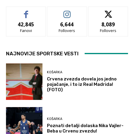
42,845
6,644
8,089
Fanovi
Follovers
Follovers
NAJNOVIJE SPORTSKE VESTI
KOŠARKA
Crvena zvezda dovela jos jedno
pojačanje, i to iz Real Madrida!
(FOTO)
KOŠARKA
Poznati detalji dolaska Nika Vajler-
Beba u Crvenu zvezdu!