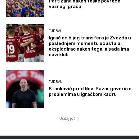
Partizana nakon teške povrede
važnog igrača
FUDBAL
Igrač od čijeg transfera je Zvezda u
poslednjem momentu odustala
eksplodirao nakon toga, a sada ima
novi klub
FUDBAL
Stanković pred Novi Pazar govorio o
problemima u igračkom kadru
Učitaj još