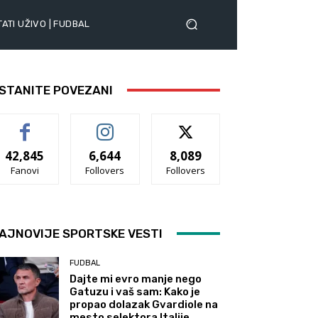
ATI UŽIVO | FUDBAL
STANITE POVEZANI
42,845
6,644
8,089
Fanovi
Follovers
Follovers
AJNOVIJE SPORTSKE VESTI
FUDBAL
Dajte mi evro manje nego
Gatuzu i vaš sam: Kako je
propao dolazak Gvardiole na
mesto selektora Italije