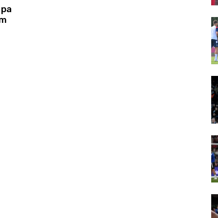
 pa
om