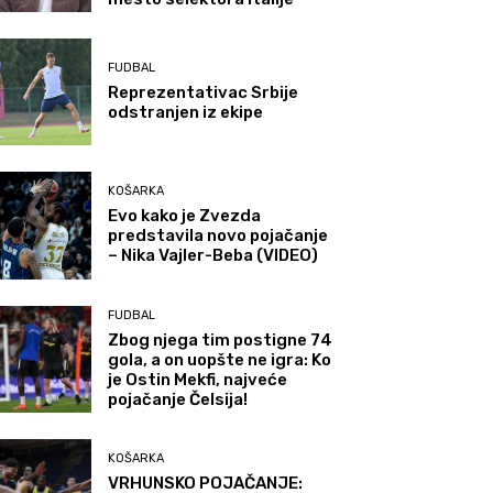
FUDBAL
Reprezentativac Srbije
odstranjen iz ekipe
KOŠARKA
Evo kako je Zvezda
predstavila novo pojačanje
– Nika Vajler-Beba (VIDEO)
FUDBAL
Zbog njega tim postigne 74
gola, a on uopšte ne igra: Ko
je Ostin Mekfi, najveće
pojačanje Čelsija!
KOŠARKA
VRHUNSKO POJAČANJE: