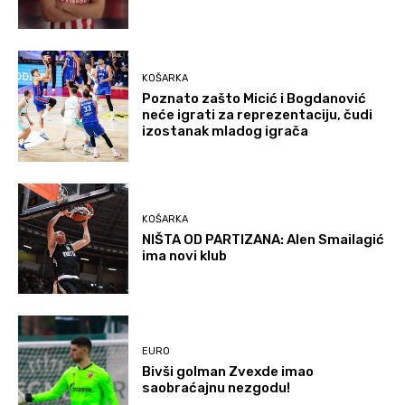
KOŠARKA
Poznato zašto Micić i Bogdanović
neće igrati za reprezentaciju, čudi
izostanak mladog igrača
KOŠARKA
NIŠTA OD PARTIZANA: Alen Smailagić
ima novi klub
EURO
Bivši golman Zvexde imao
saobraćajnu nezgodu!