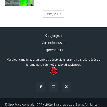
Učitaj još
Kladjenje.rs
Casinobonus.rs
Tipovanje.rs
Maloletnicima je zabranjeno da učestvuju u igrama na sreću, učešće u
igrama na sreću može izazvati zavisnost.
© Sportska centrala 1999 - 2026 Sva prava zadržana. All rights