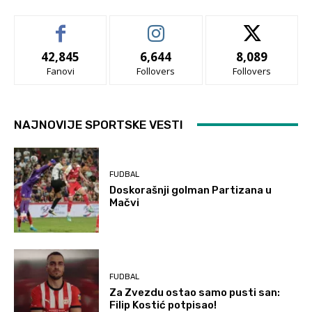
42,845
6,644
8,089
Fanovi
Follovers
Follovers
NAJNOVIJE SPORTSKE VESTI
FUDBAL
Doskorašnji golman Partizana u
Mačvi
FUDBAL
Za Zvezdu ostao samo pusti san:
Filip Kostić potpisao!