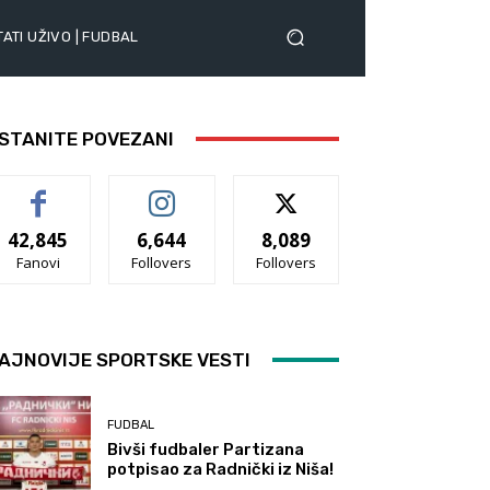
ATI UŽIVO | FUDBAL
STANITE POVEZANI
42,845
6,644
8,089
Fanovi
Follovers
Follovers
AJNOVIJE SPORTSKE VESTI
FUDBAL
Bivši fudbaler Partizana
potpisao za Radnički iz Niša!