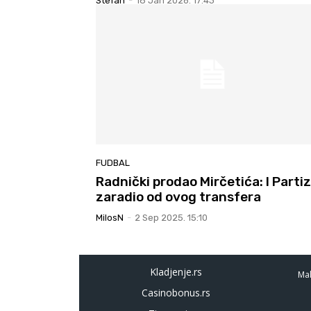
Stefan
-
18 Jan 2026. 17:43
FUDBAL
Radnički prodao Mirčetića: I Parti
zaradio od ovog transfera
MilosN
-
2 Sep 2025. 15:10
Kladjenje.rs
Mal
Casinobonus.rs