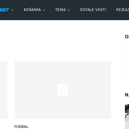
KOŠARKA
TENIS
OSTALE VESTI
REZULT
O
N
FUDBAL