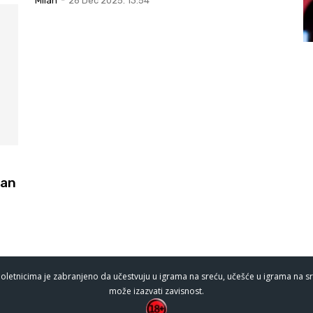
Milan
-
26 Dec 2025. 13:54
zan
oletnicima je zabranjeno da učestvuju u igrama na sreću, učešće u igrama na sr
može izazvati zavisnost.