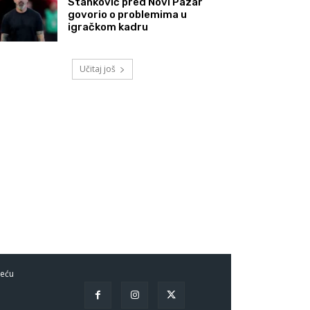
Stanković pred Novi Pazar
govorio o problemima u
igračkom kadru
Učitaj još
eću