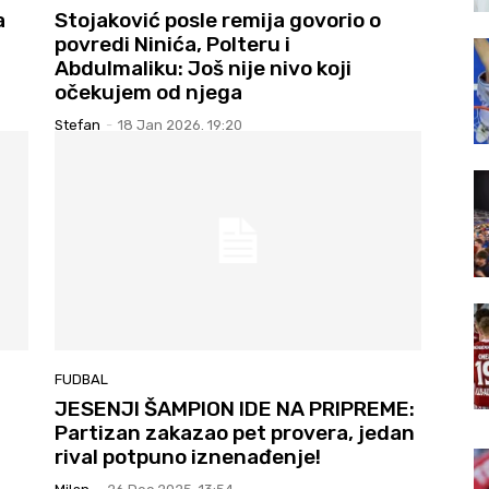
a
Stojaković posle remija govorio o
povredi Ninića, Polteru i
Abdulmaliku: Još nije nivo koji
očekujem od njega
Stefan
-
18 Jan 2026. 19:20
FUDBAL
JESENJI ŠAMPION IDE NA PRIPREME:
Partizan zakazao pet provera, jedan
rival potpuno iznenađenje!