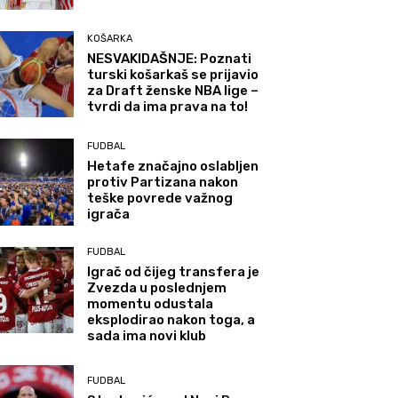
KOŠARKA
NESVAKIDAŠNJE: Poznati
turski košarkaš se prijavio
za Draft ženske NBA lige –
tvrdi da ima prava na to!
FUDBAL
Hetafe značajno oslabljen
protiv Partizana nakon
teške povrede važnog
igrača
FUDBAL
Igrač od čijeg transfera je
Zvezda u poslednjem
momentu odustala
eksplodirao nakon toga, a
sada ima novi klub
FUDBAL