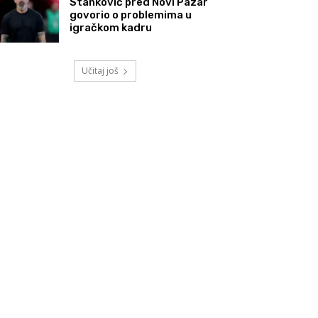
Stanković pred Novi Pazar
govorio o problemima u
igračkom kadru
Učitaj još