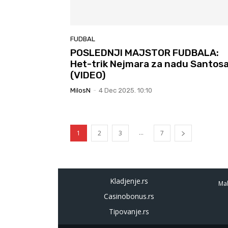
FUDBAL
POSLEDNJI MAJSTOR FUDBALA:
Het-trik Nejmara za nadu Santos
(VIDEO)
MilosN
-
4 Dec 2025. 10:10
...
1
2
3
7
Kladjenje.rs
Mal
Casinobonus.rs
Tipovanje.rs