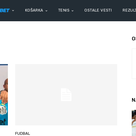
KOŠARKA
TENIS
OSTALE VESTI
REZULT
O
N
FUDBAL