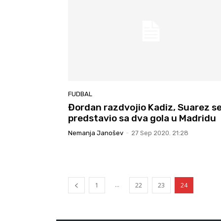
FUDBAL
Đordan razdvojio Kadiz, Suarez s
predstavio sa dva gola u Madridu
Nemanja Janošev
-
27 Sep 2020. 21:28
...
1
22
23
24