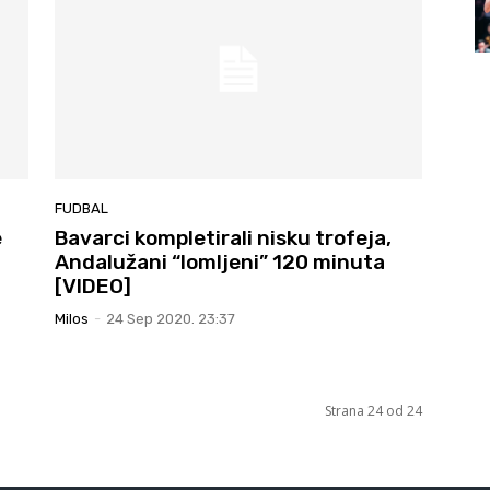
FUDBAL
e
Bavarci kompletirali nisku trofeja,
Andalužani “lomljeni” 120 minuta
[VIDEO]
Milos
-
24 Sep 2020. 23:37
Strana 24 od 24