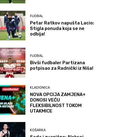
FUDBAL
Petar Ratkov napušta Lacio:
Stigla ponuda koja se ne
odbija!
FUDBAL
Bivši fudbaler Partizana
potpisao za Radnički iz Niša!
KLADIONICA
NOVA OPCIJA ZAMJENA+
DONOSI VEĆU
FLEKSIBILNOST TOKOM
UTAKMICE
KOŠARKA
Sada i zvanično: Aleksej