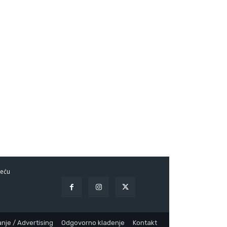
eću
nje / Advertising
Odgovorno klađenje
Kontakt