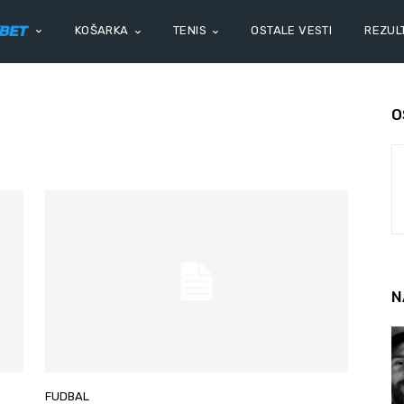
KOŠARKA
TENIS
OSTALE VESTI
REZULT
O
N
FUDBAL