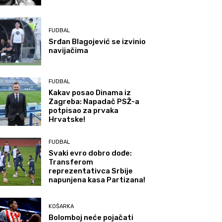
FUDBAL
Srđan Blagojević se izvinio
navijačima
FUDBAL
Kakav posao Dinama iz
Zagreba: Napadač PSŽ-a
potpisao za prvaka
Hrvatske!
FUDBAL
Svaki evro dobro dođe:
Transferom
reprezentativca Srbije
napunjena kasa Partizana!
KOŠARKA
Bolomboj neće pojačati