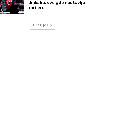
Unikahu, evo gde nastavlja
karijeru
Učitaj još