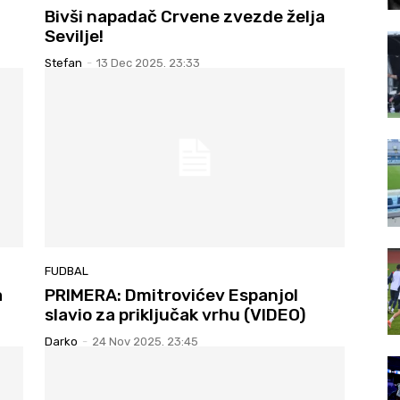
Bivši napadač Crvene zvezde želja
Sevilje!
Stefan
-
13 Dec 2025. 23:33
FUDBAL
a
PRIMERA: Dmitrovićev Espanjol
slavio za priključak vrhu (VIDEO)
Darko
-
24 Nov 2025. 23:45