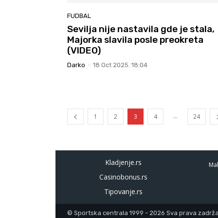
FUDBAL
Sevilja nije nastavila gde je stala,
Majorka slavila posle preokreta
(VIDEO)
Darko
-
18 Oct 2025. 18:04
...
1
2
3
4
24
Kladjenje.rs
Mal
Casinobonus.rs
Tipovanje.rs
© Sportska centrala 1999 - 2026 Sva prava zadržan