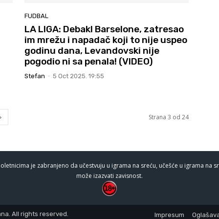
FUDBAL
LA LIGA: Debakl Barselone, zatresao
im mrežu i napadač koji to nije uspeo
godinu dana, Levandovski nije
pogodio ni sa penala! (VIDEO)
Stefan
-
5 Oct 2025. 19:55
Strana 3 od 24
oletnicima je zabranjeno da učestvuju u igrama na sreću, učešće u igrama na sr
može izazvati zavisnost.
a. All rights reserved.
Impresum
Oglašava