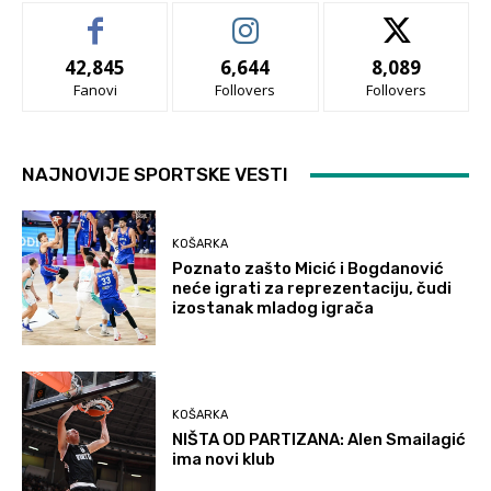
42,845
6,644
8,089
Fanovi
Follovers
Follovers
NAJNOVIJE SPORTSKE VESTI
KOŠARKA
Poznato zašto Micić i Bogdanović
neće igrati za reprezentaciju, čudi
izostanak mladog igrača
KOŠARKA
NIŠTA OD PARTIZANA: Alen Smailagić
ima novi klub