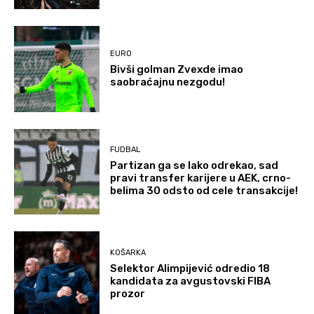
EURO
Bivši golman Zvexde imao
saobraćajnu nezgodu!
FUDBAL
Partizan ga se lako odrekao, sad
pravi transfer karijere u AEK, crno-
belima 30 odsto od cele transakcije!
KOŠARKA
Selektor Alimpijević odredio 18
kandidata za avgustovski FIBA
prozor