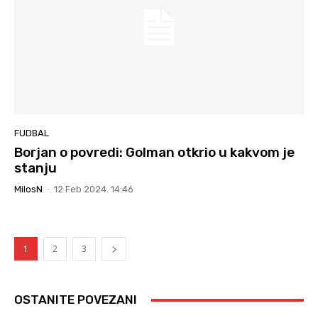
FUDBAL
Borjan o povredi: Golman otkrio u kakvom je
stanju
MilosN
-
12 Feb 2024. 14:46
1
2
3
OSTANITE POVEZANI