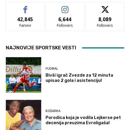
42,845
6,644
8,089
Fanovi
Follovers
Follovers
NAJNOVIJE SPORTSKE VESTI
FUDBAL
Bivši igrač Zvezde za 12 minuta
upisao 2 gola i asistenciju!
KOŠARKA
Porodica koja je vodila Lejkerse pet
decenija preuzima Evroligaša!