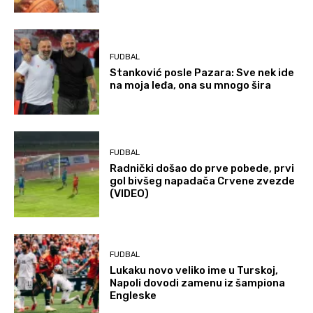
FUDBAL
Stanković posle Pazara: Sve nek ide
na moja leđa, ona su mnogo šira
FUDBAL
Radnički došao do prve pobede, prvi
gol bivšeg napadača Crvene zvezde
(VIDEO)
FUDBAL
Lukaku novo veliko ime u Turskoj,
Napoli dovodi zamenu iz šampiona
Engleske