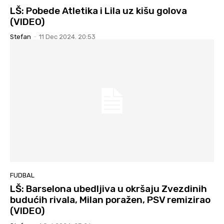
LŠ: Pobede Atletika i Lila uz kišu golova
(VIDEO)
Stefan
-
11 Dec 2024. 20:53
FUDBAL
LŠ: Barselona ubedljiva u okršaju Zvezdinih
budućih rivala, Milan poražen, PSV remizirao
(VIDEO)