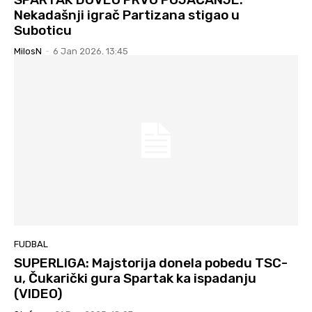
Nekadašnji igrač Partizana stigao u
Suboticu
MilosN
-
6 Jan 2026. 13:45
FUDBAL
SUPERLIGA: Majstorija donela pobedu TSC-
u, Čukarički gura Spartak ka ispadanju
(VIDEO)