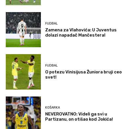
FUDBAL
Zamena za Vlahovića: U Juventus
dolazi napadač Mančestera!
FUDBAL
O potezu Vinisijusa Žuniora bruji ceo
svet!
KOŠARKA
NEVEROVATNO: Videli ga svi u
Partizanu, on otišao kod Jokića!