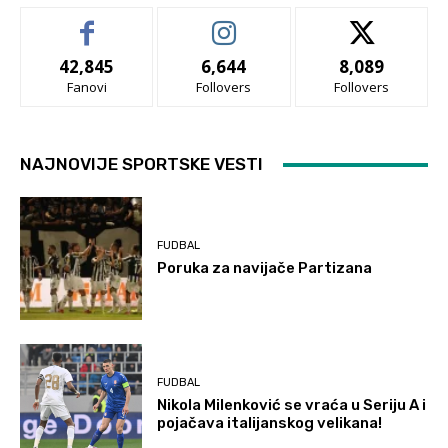
42,845
6,644
8,089
Fanovi
Follovers
Follovers
NAJNOVIJE SPORTSKE VESTI
FUDBAL
Poruka za navijače Partizana
FUDBAL
Nikola Milenković se vraća u Seriju A i
pojačava italijanskog velikana!