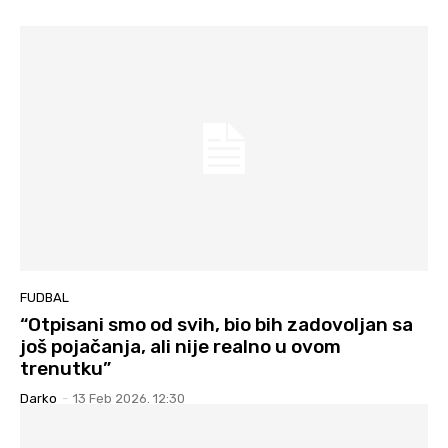
FUDBAL
“Otpisani smo od svih, bio bih zadovoljan sa
još pojačanja, ali nije realno u ovom
trenutku”
Darko
-
13 Feb 2026. 12:30