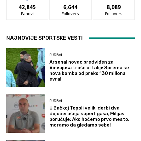
42,845
6,644
8,089
Fanovi
Follovers
Follovers
NAJNOVIJE SPORTSKE VESTI
FUDBAL
Arsenal novac predviđen za
Vinisijusa troše u Italiji: Sprema se
nova bomba od preko 130 miliona
evra!
FUDBAL
U Bačkoj Topoli veliki derbi dva
dojučerašnja superligaša, Milijaš
poručuje: Ako hoćemo prvo mesto,
moramo da gledamo sebe!