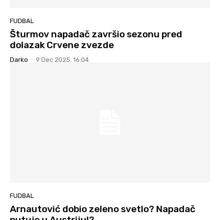
FUDBAL
Šturmov napadač završio sezonu pred
dolazak Crvene zvezde
Darko
-
9 Dec 2025. 16:04
FUDBAL
Arnautović dobio zeleno svetlo? Napadač
putuje u Austriju!?