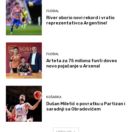
FUDBAL
River oborio novi rekord i vratio
reprezentativca Argentine!
FUDBAL
Arteta za 75 miliona funti doveo
novo pojačanje u Arsenal
KOŠARKA
Dušan Miletić o povratku u Partizan i
saradnji sa Obradovićem
Učitaj još