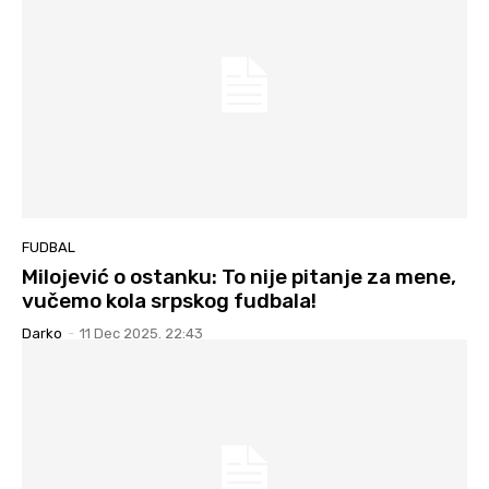
FUDBAL
Milojević o ostanku: To nije pitanje za mene,
vučemo kola srpskog fudbala!
Darko
-
11 Dec 2025. 22:43