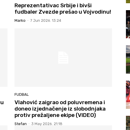
Reprezentativac Srbije i bivši
fudbaler Zvezde prešao u Vojvodinu!
Marko
-
7 Jun 2026. 13:24
FUDBAL
 u
Vlahović zaigrao od poluvremena i
doneo izjednačenje iz slobodnjaka
protiv prežaljene ekipe (VIDEO)
Stefan
-
3 May 2026. 21:18