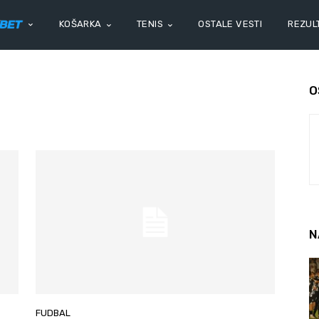
KOŠARKA
TENIS
OSTALE VESTI
REZULT
O
N
FUDBAL