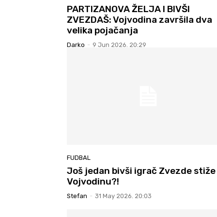
PARTIZANOVA ŽELJA I BIVŠI
ZVEZDAŠ: Vojvodina završila dva
velika pojačanja
Darko
-
9 Jun 2026. 20:29
FUDBAL
Još jedan bivši igrač Zvezde stiže
Vojvodinu?!
Stefan
-
31 May 2026. 20:03