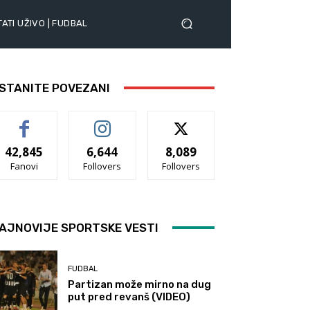
ATI UŽIVO | FUDBAL
STANITE POVEZANI
42,845
6,644
8,089
Fanovi
Follovers
Follovers
AJNOVIJE SPORTSKE VESTI
FUDBAL
Partizan može mirno na dug
put pred revanš (VIDEO)