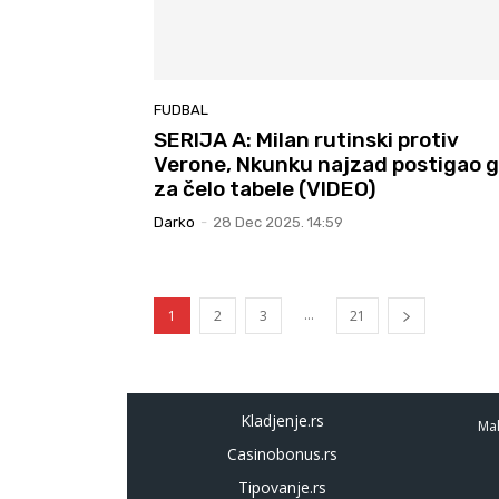
FUDBAL
SERIJA A: Milan rutinski protiv
Verone, Nkunku najzad postigao g
za čelo tabele (VIDEO)
Darko
-
28 Dec 2025. 14:59
...
1
2
3
21
Kladjenje.rs
Mal
Casinobonus.rs
Tipovanje.rs