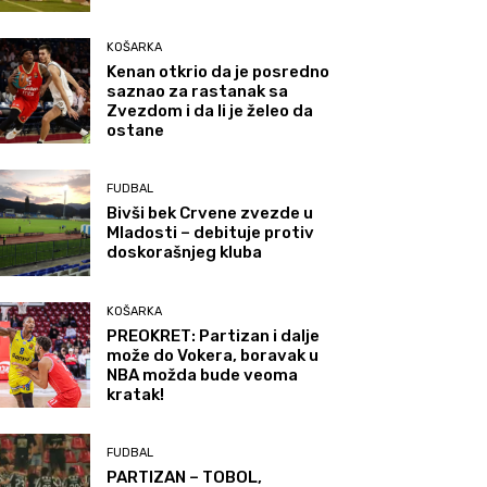
KOŠARKA
Kenan otkrio da je posredno
saznao za rastanak sa
Zvezdom i da li je želeo da
ostane
FUDBAL
Bivši bek Crvene zvezde u
Mladosti – debituje protiv
doskorašnjeg kluba
KOŠARKA
PREOKRET: Partizan i dalje
može do Vokera, boravak u
NBA možda bude veoma
kratak!
FUDBAL
PARTIZAN – TOBOL,