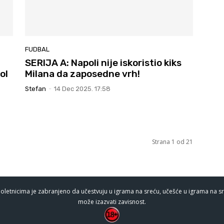
FUDBAL
SERIJA A: Napoli nije iskoristio kiks
ol
Milana da zaposedne vrh!
Stefan
-
14 Dec 2025. 17:58
Strana 1 od 21
oletnicima je zabranjeno da učestvuju u igrama na sreću, učešće u igrama na sr
može izazvati zavisnost.