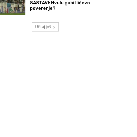
SASTAVI: Nvulu gubi Ilićevo
poverenje?
Učitaj još