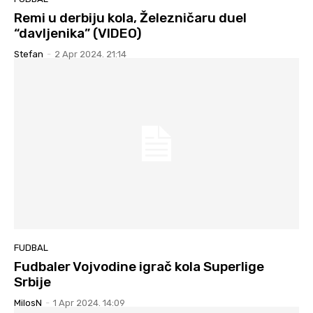
Remi u derbiju kola, Železničaru duel
“davljenika” (VIDEO)
Stefan
-
2 Apr 2024. 21:14
FUDBAL
Fudbaler Vojvodine igrač kola Superlige
Srbije
MilosN
-
1 Apr 2024. 14:09