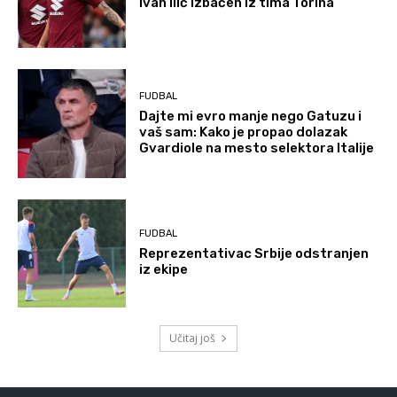
Ivan Ilić izbačen iz tima Torina
FUDBAL
Dajte mi evro manje nego Gatuzu i
vaš sam: Kako je propao dolazak
Gvardiole na mesto selektora Italije
FUDBAL
Reprezentativac Srbije odstranjen
iz ekipe
Učitaj još