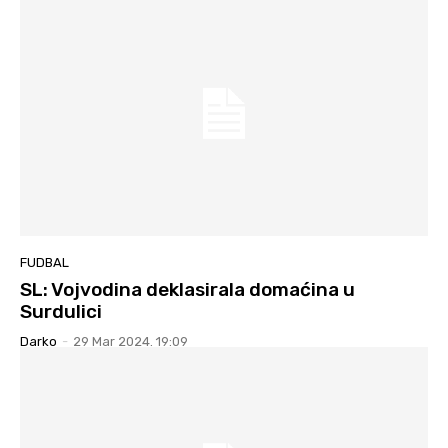
FUDBAL
SL: Vojvodina deklasirala domaćina u
Surdulici
Darko
-
29 Mar 2024. 19:09