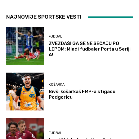
NAJNOVIJE SPORTSKE VESTI
FUDBAL
ZVEZDAŠI GA SE NE SEĆAJU PO
LEPOM: Mladi fudbaler Porta u Seriji
A!
KOŠARKA
Bivši košarkaš FMP-a stigaou
Podgoricu
FUDBAL