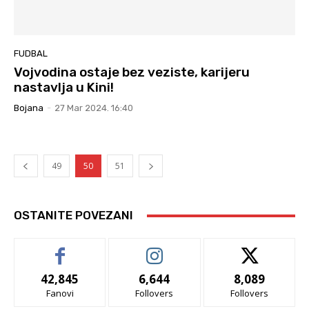
FUDBAL
Vojvodina ostaje bez veziste, karijeru
nastavlja u Kini!
Bojana
-
27 Mar 2024. 16:40
49
50
51
OSTANITE POVEZANI
42,845
6,644
8,089
Fanovi
Follovers
Follovers