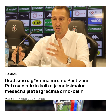
FUDBAL
I kad smo u g*vnima mi smo Partizan:
Petrović otkrio kolika je maksimalna
mesečna plata igračima crno-belih!
Marko
-
7 Aug 2026. 15:55