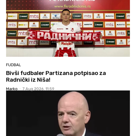
FUDBAL
Bivši fudbaler Partizana potpisao za
Radnički iz Niša!
Marko
-
7 Aug 2026. 11:59