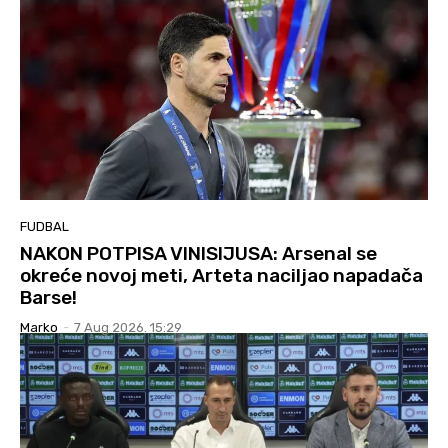
FUDBAL
NAKON POTPISA VINISIJUSA: Arsenal se
okreće novoj meti, Arteta naciljao napadača
Barse!
Marko
-
7 Aug 2026. 15:29