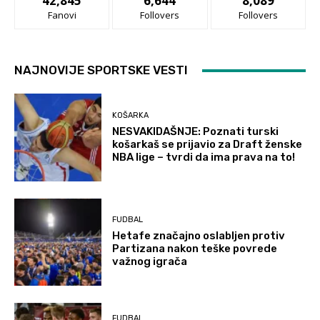
42,845
6,644
8,089
Fanovi
Follovers
Follovers
NAJNOVIJE SPORTSKE VESTI
KOŠARKA
NESVAKIDAŠNJE: Poznati turski
košarkaš se prijavio za Draft ženske
NBA lige – tvrdi da ima prava na to!
FUDBAL
Hetafe značajno oslabljen protiv
Partizana nakon teške povrede
važnog igrača
FUDBAL