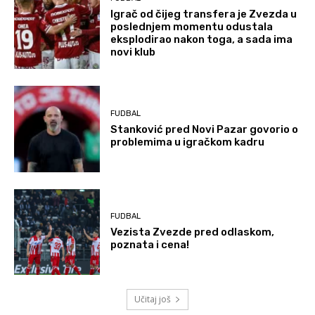
Igrač od čijeg transfera je Zvezda u
poslednjem momentu odustala
eksplodirao nakon toga, a sada ima
novi klub
FUDBAL
Stanković pred Novi Pazar govorio o
problemima u igračkom kadru
FUDBAL
Vezista Zvezde pred odlaskom,
poznata i cena!
Učitaj još