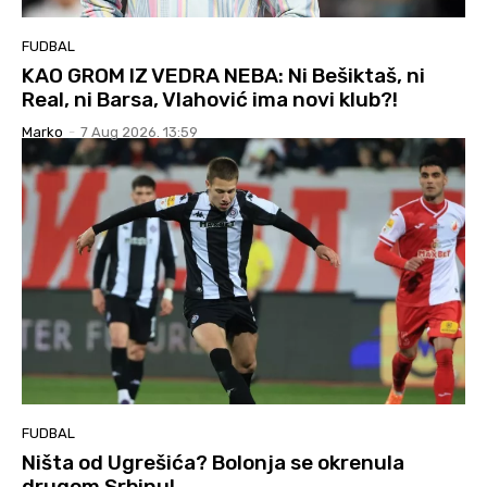
FUDBAL
KAO GROM IZ VEDRA NEBA: Ni Bešiktaš, ni
Real, ni Barsa, Vlahović ima novi klub?!
Marko
-
7 Aug 2026. 13:59
FUDBAL
Ništa od Ugrešića? Bolonja se okrenula
drugom Srbinu!