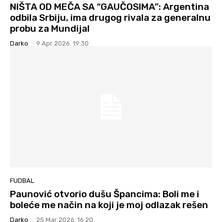
NIŠTA OD MEČA SA “GAUČOSIMA”: Argentina
odbila Srbiju, ima drugog rivala za generalnu
probu za Mundijal
Darko
-
9 Apr 2026. 19:30
FUDBAL
Paunović otvorio dušu Špancima: Boli me i
boleće me način na koji je moj odlazak rešen
Darko
-
25 Mar 2026. 16:20