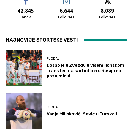
42,845
6,644
8,089
Fanovi
Follovers
Follovers
NAJNOVIJE SPORTSKE VESTI
FUDBAL
Došao je u Zvezdu u višemilionskom
transferu, a sad odlazi u Rusiju na
pozajmicu!
FUDBAL
Vanja Milinković-Savić u Turskoj!