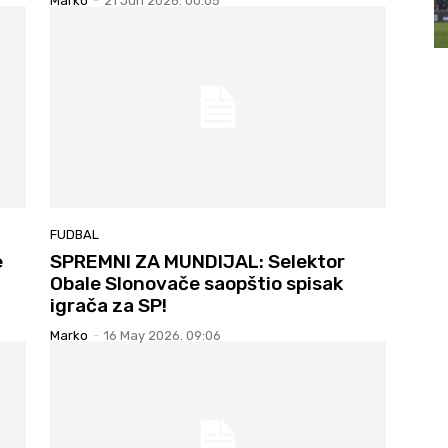
Marko
-
21 Jun 2026. 00:05
FUDBAL
e
SPREMNI ZA MUNDIJAL: Selektor
Obale Slonovače saopštio spisak
igrača za SP!
Marko
-
16 May 2026. 09:06