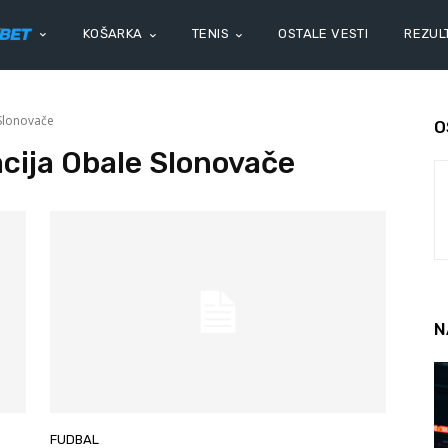
KOŠARKA
TENIS
OSTALE VESTI
REZULT
Slonovače
O
cija Obale Slonovače
N
FUDBAL