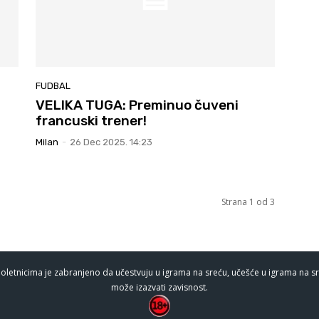
FUDBAL
VELIKA TUGA: Preminuo čuveni
francuski trener!
Milan
-
26 Dec 2025. 14:23
Strana 1 od 3
oletnicima je zabranjeno da učestvuju u igrama na sreću, učešće u igrama na sr
može izazvati zavisnost.