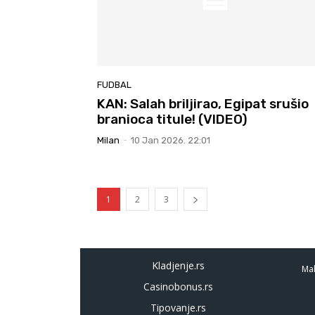
FUDBAL
KAN: Salah briljirao, Egipat srušio
branioca titule! (VIDEO)
Milan
-
10 Jan 2026. 22:01
1
2
3
Kladjenje.rs
Mal
Casinobonus.rs
Tipovanje.rs