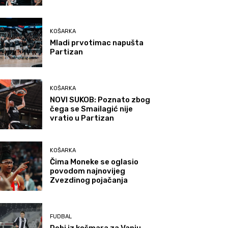
KOŠARKA
Mladi prvotimac napušta
Partizan
KOŠARKA
NOVI SUKOB: Poznato zbog
čega se Smailagić nije
vratio u Partizan
KOŠARKA
Čima Moneke se oglasio
povodom najnovijeg
Zvezdinog pojačanja
FUDBAL
Debi iz košmara za Vanju