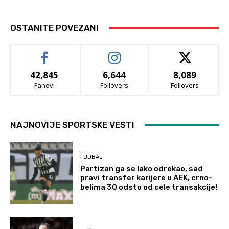
OSTANITE POVEZANI
42,845
6,644
8,089
Fanovi
Follovers
Follovers
NAJNOVIJE SPORTSKE VESTI
FUDBAL
Partizan ga se lako odrekao, sad
pravi transfer karijere u AEK, crno-
belima 30 odsto od cele transakcije!