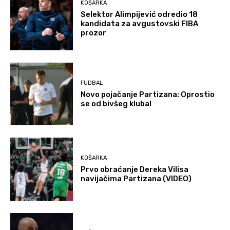
KOŠARKA
Selektor Alimpijević odredio 18
kandidata za avgustovski FIBA
prozor
FUDBAL
Novo pojačanje Partizana: Oprostio
se od bivšeg kluba!
KOŠARKA
Prvo obraćanje Dereka Vilisa
navijačima Partizana (VIDEO)