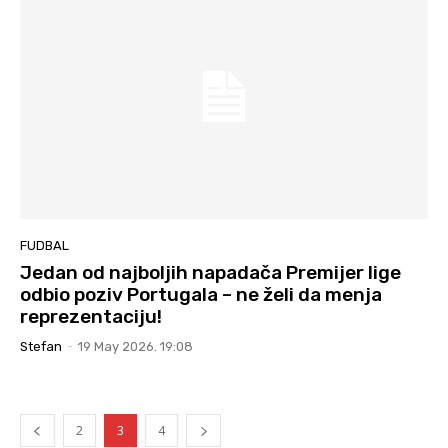
FUDBAL
Jedan od najboljih napadača Premijer lige
odbio poziv Portugala – ne želi da menja
reprezentaciju!
Stefan
-
19 May 2026. 19:08
2
3
4