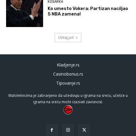
KOŠARKA
Ko umesto Vokera: Partizan naciljao
5 NBA zamena!
Učitaj još
Kladjenje.rs
Casinobonus.rs
Tipovanje.rs
Maloletnicima je zabranjeno da učestvuju u igrama na sreću, učešće u
igrama na sreću može izazvati zavisnost.