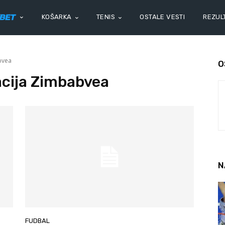
KOŠARKA
TENIS
OSTALE VESTI
REZULT
bvea
O
cija Zimbabvea
N
FUDBAL