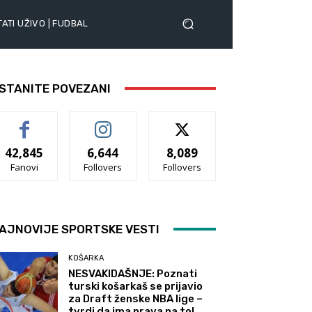
ATI UŽIVO | FUDBAL
STANITE POVEZANI
42,845
6,644
8,089
Fanovi
Follovers
Follovers
AJNOVIJE SPORTSKE VESTI
KOŠARKA
NESVAKIDAŠNJE: Poznati
turski košarkaš se prijavio
za Draft ženske NBA lige –
tvrdi da ima prava na to!