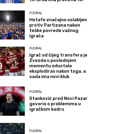
FUDBAL
Hetafe značajno oslabljen
protiv Partizana nakon
teške povrede važnog
igrača
FUDBAL
Igrač od čijeg transfera je
Zvezda u poslednjem
momentu odustala
eksplodirao nakon toga, a
sada ima novi klub
FUDBAL
Stanković pred Novi Pazar
govorio o problemima u
igračkom kadru
FUDBAL