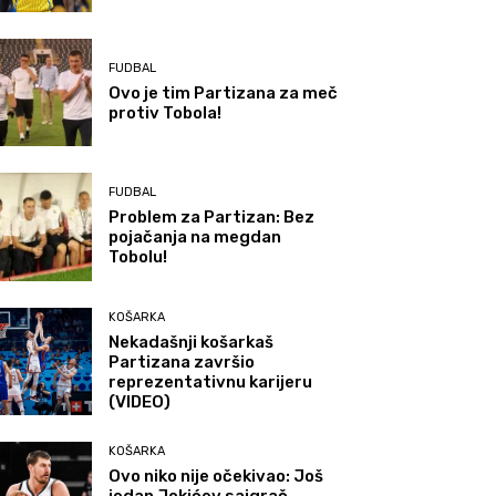
FUDBAL
Ovo je tim Partizana za meč
protiv Tobola!
FUDBAL
Problem za Partizan: Bez
pojačanja na megdan
Tobolu!
KOŠARKA
Nekadašnji košarkaš
Partizana završio
reprezentativnu karijeru
(VIDEO)
KOŠARKA
Ovo niko nije očekivao: Još
jedan Jokićev saigrač