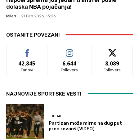
dolaska NBA pojačanja!
Milan
-
21 Feb 2026. 13:26
OSTANITE POVEZANI
42,845
6,644
8,089
Fanovi
Follovers
Follovers
NAJNOVIJE SPORTSKE VESTI
FUDBAL
Partizan može mirno na dug put
pred revanš (VIDEO)