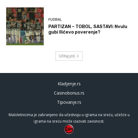
FUDBAL
PARTIZAN – TOBOL, SASTAVI: Nvulu
gubi Ilićevo poverenje?
Učitaj još
Kladjenje.rs
Casinobonus.rs
Tipovanje.rs
Maloletnicima je zabranjeno da učestvuju u igrama na sreću, učešće u
igrama na sreću može izazvati zavisnost.