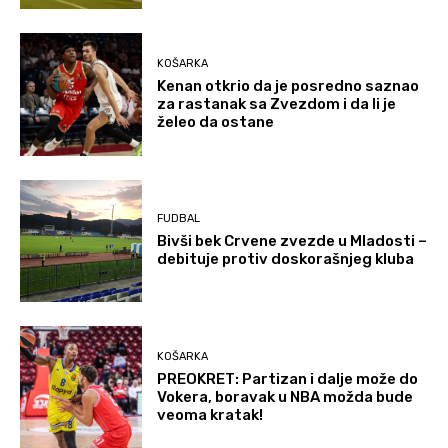
KOŠARKA
Kenan otkrio da je posredno saznao
za rastanak sa Zvezdom i da li je
želeo da ostane
FUDBAL
Bivši bek Crvene zvezde u Mladosti –
debituje protiv doskorašnjeg kluba
KOŠARKA
PREOKRET: Partizan i dalje može do
Vokera, boravak u NBA možda bude
veoma kratak!