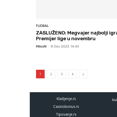
FUDBAL
ZASLUŽENO: Megvajer najbolji igr
Premijer lige u novembru
MilosN
-
8 Dec 2023. 14:45
1
2
3
4
Kladjenje.rs
Mal
Casinobonus.rs
Tipovanje.rs