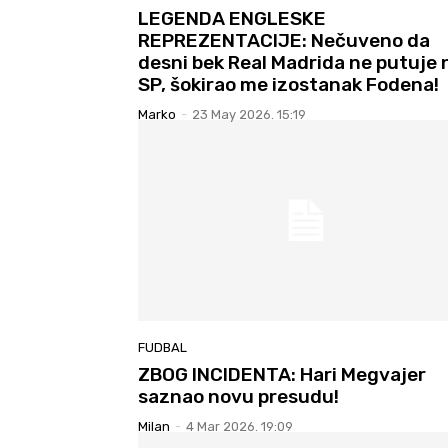
LEGENDA ENGLESKE
REPREZENTACIJE: Nečuveno da
desni bek Real Madrida ne putuje 
SP, šokirao me izostanak Fodena!
Marko
-
23 May 2026. 15:19
FUDBAL
ZBOG INCIDENTA: Hari Megvajer
saznao novu presudu!
Milan
-
4 Mar 2026. 19:09