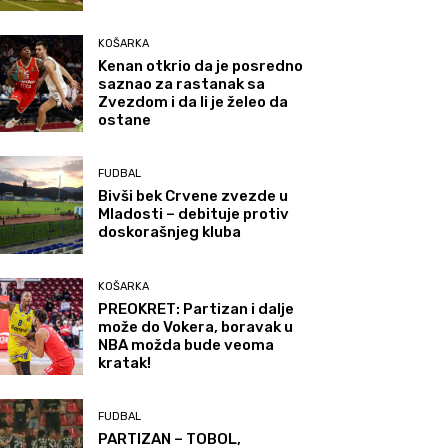
KOŠARKA
Kenan otkrio da je posredno
saznao za rastanak sa
Zvezdom i da li je želeo da
ostane
FUDBAL
Bivši bek Crvene zvezde u
Mladosti – debituje protiv
doskorašnjeg kluba
KOŠARKA
PREOKRET: Partizan i dalje
može do Vokera, boravak u
NBA možda bude veoma
kratak!
FUDBAL
PARTIZAN – TOBOL,