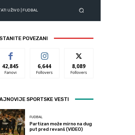
ATI UŽIVO | FUDBAL
STANITE POVEZANI
42,845
6,644
8,089
Fanovi
Follovers
Follovers
AJNOVIJE SPORTSKE VESTI
FUDBAL
Partizan može mirno na dug
put pred revanš (VIDEO)