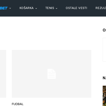
KOŠARKA
TENIS
OSTALE VESTI
REZULT
O
N
FUDBAL