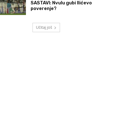
SASTAVI: Nvulu gubi Ilićevo
poverenje?
Učitaj još