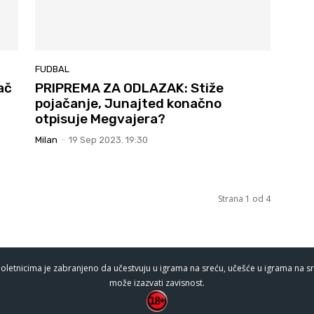
FUDBAL
ač
PRIPREMA ZA ODLAZAK: Stiže
pojačanje, Junajted konačno
otpisuje Megvajera?
Milan
-
19 Sep 2023. 19:30
Strana 1 od 4
oletnicima je zabranjeno da učestvuju u igrama na sreću, učešće u igrama na sr
može izazvati zavisnost.