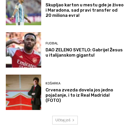
Skupljao karton u mestu gde je živeo
i Maradona, sad pravi transfer od
20 miliona evra!
FUDBAL
DAO ZELENO SVETLO: Gabrijel Žesus
u italijanskom gigantu!
KOŠARKA
Crvena zvezda dovela jos jedno
pojačanje, i to iz Real Madrida!
(FOTO)
Učitaj još