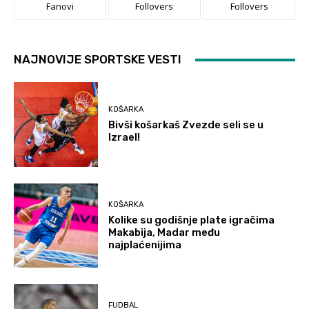
Fanovi
Follovers
Follovers
NAJNOVIJE SPORTSKE VESTI
KOŠARKA
Bivši košarkaš Zvezde seli se u
Izrael!
KOŠARKA
Kolike su godišnje plate igračima
Makabija, Madar među
najplaćenijima
FUDBAL