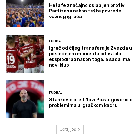
Hetafe značajno oslabljen protiv
Partizana nakon teške povrede
važnog igrača
FUDBAL
Igrač od čijeg transfera je Zvezda u
poslednjem momentu odustala
eksplodirao nakon toga, a sada ima
novi klub
FUDBAL
Stanković pred Novi Pazar govorio o
problemima u igračkom kadru
Učitaj još