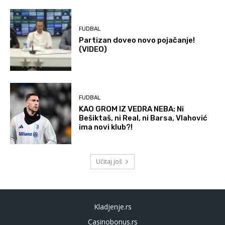
FUDBAL
Partizan doveo novo pojačanje!
(VIDEO)
FUDBAL
KAO GROM IZ VEDRA NEBA: Ni
Bešiktaš, ni Real, ni Barsa, Vlahović
ima novi klub?!
Učitaj još
Kladjenje.rs
Casinobonus.rs