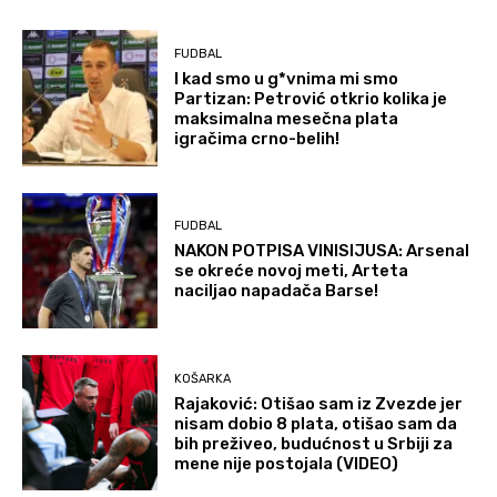
FUDBAL
I kad smo u g*vnima mi smo
Partizan: Petrović otkrio kolika je
maksimalna mesečna plata
igračima crno-belih!
FUDBAL
NAKON POTPISA VINISIJUSA: Arsenal
se okreće novoj meti, Arteta
naciljao napadača Barse!
KOŠARKA
Rajaković: Otišao sam iz Zvezde jer
nisam dobio 8 plata, otišao sam da
bih preživeo, budućnost u Srbiji za
mene nije postojala (VIDEO)