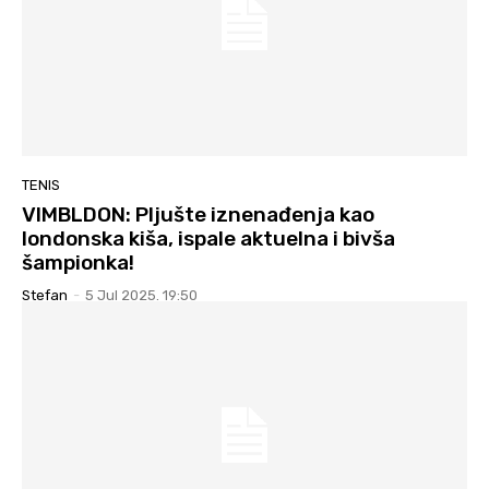
TENIS
VIMBLDON: Pljušte iznenađenja kao
londonska kiša, ispale aktuelna i bivša
šampionka!
Stefan
-
5 Jul 2025. 19:50