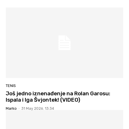
TENIS
Još jedno iznenađenje na Rolan Garosu:
Ispala i Iga Švjontek! (VIDEO)
Marko
-
31 May 2026. 13:34