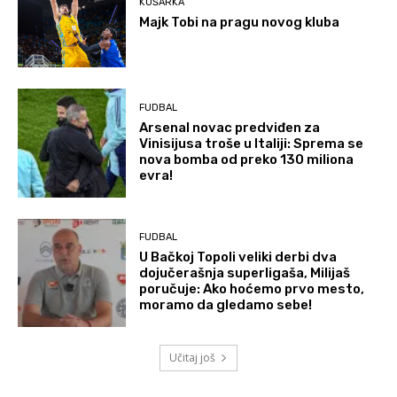
KOŠARKA
Majk Tobi na pragu novog kluba
FUDBAL
Arsenal novac predviđen za
Vinisijusa troše u Italiji: Sprema se
nova bomba od preko 130 miliona
evra!
FUDBAL
U Bačkoj Topoli veliki derbi dva
dojučerašnja superligaša, Milijaš
poručuje: Ako hoćemo prvo mesto,
moramo da gledamo sebe!
Učitaj još