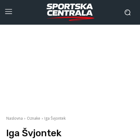
Naslovna
Oznake
Iga Švjontek
Iga Švjontek