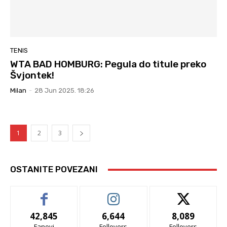
TENIS
WTA BAD HOMBURG: Pegula do titule preko
Švjontek!
Milan
-
28 Jun 2025. 18:26
1
2
3
OSTANITE POVEZANI
42,845
6,644
8,089
Fanovi
Follovers
Follovers