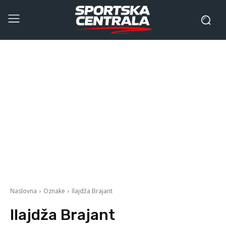
Naslovna
Oznake
Ilajdža Brajant
Ilajdža Brajant