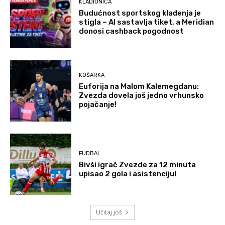
KLADIONICA
Budućnost sportskog klađenja je
stigla – AI sastavlja tiket, a Meridian
donosi cashback pogodnost
KOŠARKA
Euforija na Malom Kalemegdanu:
Zvezda dovela još jedno vrhunsko
pojačanje!
FUDBAL
Bivši igrač Zvezde za 12 minuta
upisao 2 gola i asistenciju!
Učitaj još