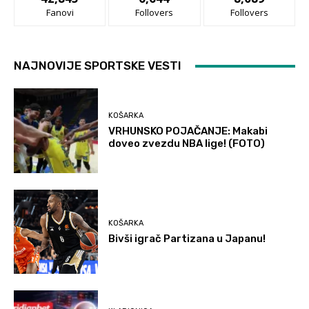
Fanovi
Follovers
Follovers
NAJNOVIJE SPORTSKE VESTI
KOŠARKA
VRHUNSKO POJAČANJE: Makabi
doveo zvezdu NBA lige! (FOTO)
KOŠARKA
Bivši igrač Partizana u Japanu!