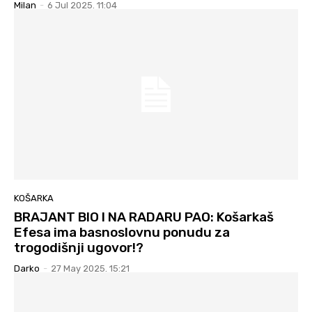
Milan
-
6 Jul 2025. 11:04
KOŠARKA
BRAJANT BIO I NA RADARU PAO: Košarkaš
Efesa ima basnoslovnu ponudu za
trogodišnji ugovor!?
Darko
-
27 May 2025. 15:21