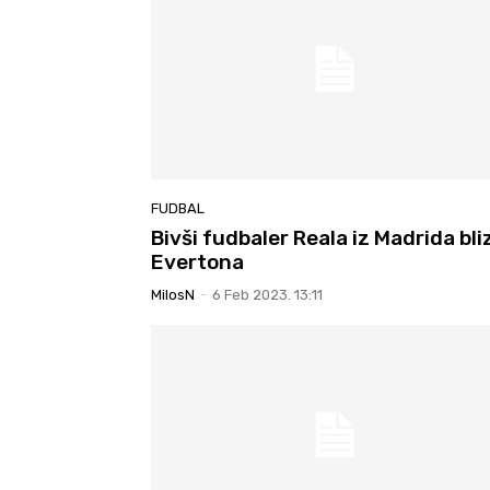
FUDBAL
Bivši fudbaler Reala iz Madrida bli
Evertona
MilosN
-
6 Feb 2023. 13:11