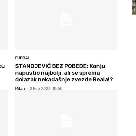
FUDBAL
zu
STANOJEVIĆ BEZ POBEDE: Konju
napustio najbolji, ali se sprema
dolazak nekadašnje zvezde Reala!?
Milan
-
2 Feb 2023. 18:50