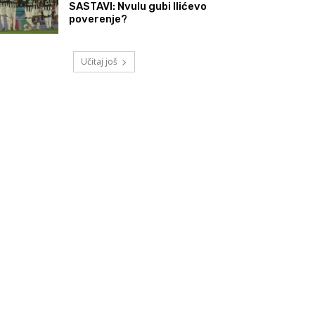
SASTAVI: Nvulu gubi Ilićevo
poverenje?
Učitaj još