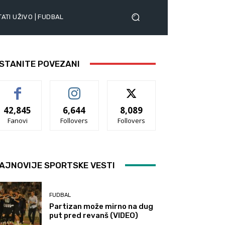
ATI UŽIVO | FUDBAL
STANITE POVEZANI
42,845
6,644
8,089
Fanovi
Follovers
Follovers
AJNOVIJE SPORTSKE VESTI
FUDBAL
Partizan može mirno na dug
put pred revanš (VIDEO)