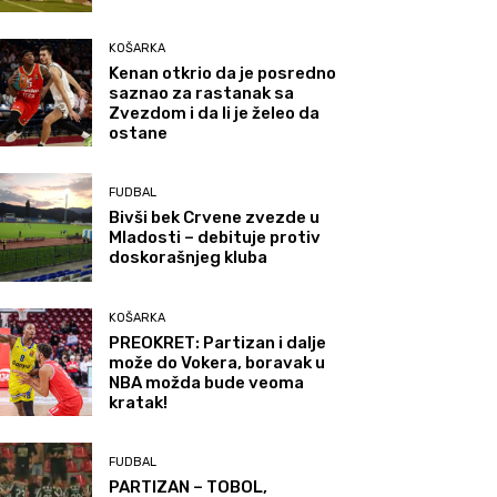
KOŠARKA
Kenan otkrio da je posredno
saznao za rastanak sa
Zvezdom i da li je želeo da
ostane
FUDBAL
Bivši bek Crvene zvezde u
Mladosti – debituje protiv
doskorašnjeg kluba
KOŠARKA
PREOKRET: Partizan i dalje
može do Vokera, boravak u
NBA možda bude veoma
kratak!
FUDBAL
PARTIZAN – TOBOL,