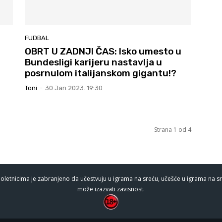
FUDBAL
d
OBRT U ZADNJI ČAS: Isko umesto u
Bundesligi karijeru nastavlja u
posrnulom italijanskom gigantu!?
Toni
-
30 Jan 2023. 19:30
Strana 1 od 4
oletnicima je zabranjeno da učestvuju u igrama na sreću, učešće u igrama na sr
može izazvati zavisnost.