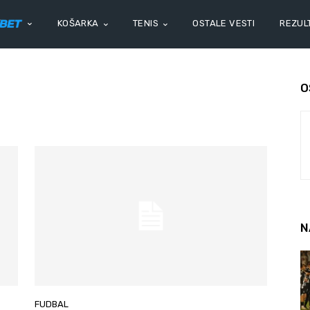
KOŠARKA
TENIS
OSTALE VESTI
REZULT
O
N
FUDBAL