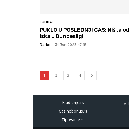
FUDBAL
PUKLO U POSLEDNJI ČAS: Ništa o
Iska u Bundesligi
Darko
-
31 Jan 2023. 17:15
1
2
3
4
Kladjenje.rs
Mal
Casinobonus.rs
Tipovanje.rs