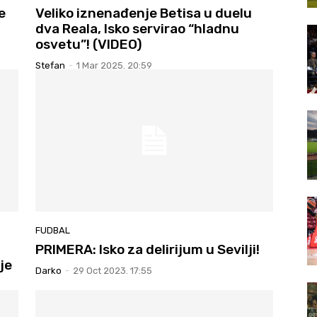
e
Veliko iznenađenje Betisa u duelu
dva Reala, Isko servirao “hladnu
osvetu”! (VIDEO)
Stefan
-
1 Mar 2025. 20:59
FUDBAL
PRIMERA: Isko za delirijum u Sevilji!
je
Darko
-
29 Oct 2023. 17:55