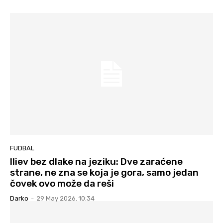
FUDBAL
Iliev bez dlake na jeziku: Dve zaraćene
strane, ne zna se koja je gora, samo jedan
čovek ovo može da reši
Darko
-
29 May 2026. 10:34