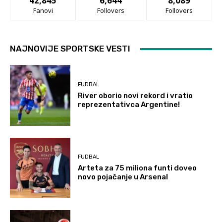
42,845
6,644
8,089
Fanovi
Follovers
Follovers
NAJNOVIJE SPORTSKE VESTI
FUDBAL
River oborio novi rekord i vratio
reprezentativca Argentine!
FUDBAL
Arteta za 75 miliona funti doveo
novo pojačanje u Arsenal