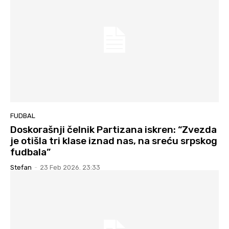
FUDBAL
Doskorašnji čelnik Partizana iskren: “Zvezda
je otišla tri klase iznad nas, na sreću srpskog
fudbala”
Stefan
-
23 Feb 2026. 23:33