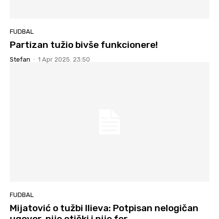
FUDBAL
Partizan tužio bivše funkcionere!
Stefan
-
1 Apr 2025. 23:50
FUDBAL
Mijatović o tužbi Ilieva: Potpisan nelogičan
ugovor, nije etički i nije fer