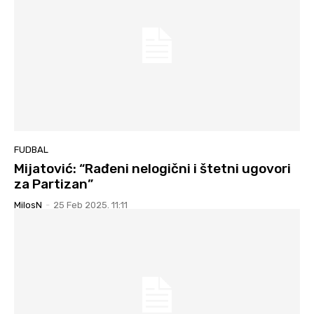
FUDBAL
Mijatović: “Rađeni nelogični i štetni ugovori
za Partizan”
MilosN
-
25 Feb 2025. 11:11