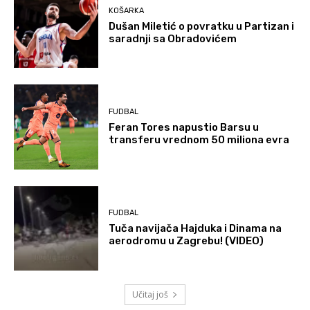
KOŠARKA
Dušan Miletić o povratku u Partizan i
saradnji sa Obradovićem
FUDBAL
Feran Tores napustio Barsu u
transferu vrednom 50 miliona evra
FUDBAL
Tuča navijača Hajduka i Dinama na
aerodromu u Zagrebu! (VIDEO)
Učitaj još