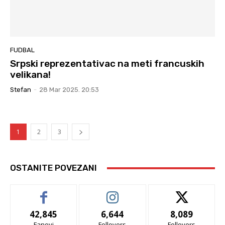
FUDBAL
Srpski reprezentativac na meti francuskih
velikana!
Stefan
-
28 Mar 2025. 20:53
1
2
3
OSTANITE POVEZANI
42,845
6,644
8,089
Fanovi
Follovers
Follovers