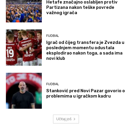
Hetafe značajno oslabljen protiv
Partizana nakon teške povrede
važnog igrača
FUDBAL
Igrač od čijeg transfera je Zvezda u
poslednjem momentu odustala
eksplodirao nakon toga, a sada ima
novi klub
FUDBAL
Stanković pred Novi Pazar govorio o
problemima u igračkom kadru
Učitaj još