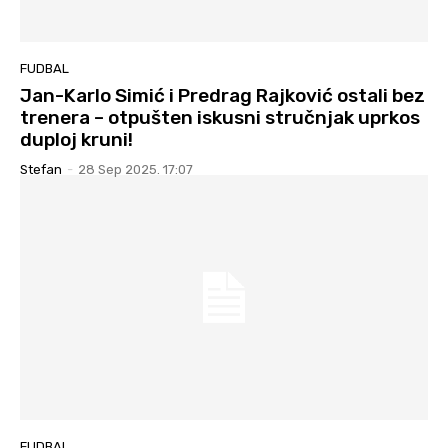
FUDBAL
Jan-Karlo Simić i Predrag Rajković ostali bez
trenera – otpušten iskusni stručnjak uprkos
duploj kruni!
Stefan
-
28 Sep 2025. 17:07
FUDBAL