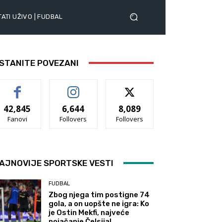
ATI UŽIVO | FUDBAL
STANITE POVEZANI
42,845
6,644
8,089
Fanovi
Follovers
Follovers
AJNOVIJE SPORTSKE VESTI
FUDBAL
Zbog njega tim postigne 74
gola, a on uopšte ne igra: Ko
je Ostin Mekfi, najveće
pojačanje Čelsija!