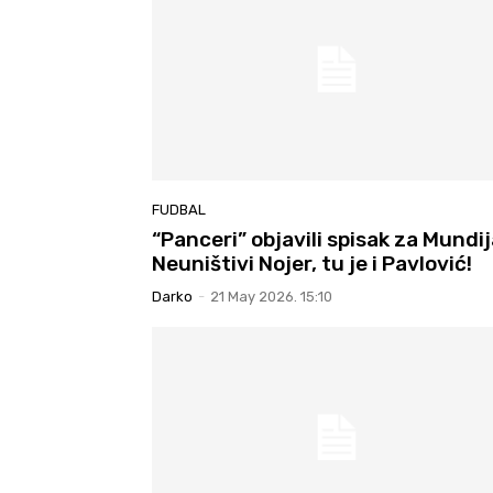
FUDBAL
“Panceri” objavili spisak za Mundij
Neuništivi Nojer, tu je i Pavlović!
Darko
-
21 May 2026. 15:10