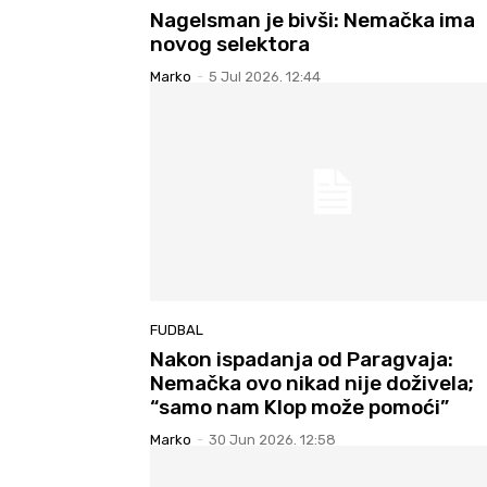
Nagelsman je bivši: Nemačka ima
novog selektora
Marko
-
5 Jul 2026. 12:44
FUDBAL
Nakon ispadanja od Paragvaja:
Nemačka ovo nikad nije doživela;
“samo nam Klop može pomoći”
Marko
-
30 Jun 2026. 12:58