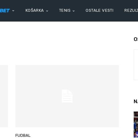
KOŠARKA
TENIS
OSTALE VESTI
REZULT
O
N
FUDBAL