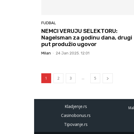
FUDBAL
NEMCI VERUJU SELEKTORU:
Nagelsman za godinu dana, drugi
put produžio ugovor
Milan
-
24 Jan 2025. 12:01
...
1
2
3
5
Kladjenje.rs
Mal
Casinobonus.rs
Tipovanje.rs