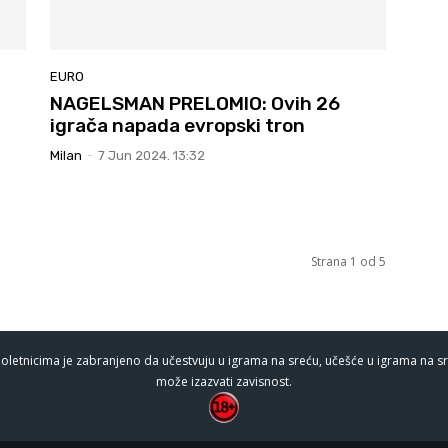
EURO
NAGELSMAN PRELOMIO: Ovih 26
igrača napada evropski tron
Milan
-
7 Jun 2024. 13:32
Strana 1 od 5
oletnicima je zabranjeno da učestvuju u igrama na sreću, učešće u igrama na sr
može izazvati zavisnost.