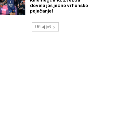
dovela još jedno vrhunsko
pojačanje!
Učitaj još