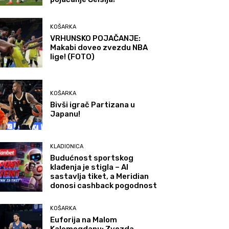
KOŠARKA
VRHUNSKO POJAČANJE:
Makabi doveo zvezdu NBA
lige! (FOTO)
KOŠARKA
Bivši igrač Partizana u
Japanu!
KLADIONICA
Budućnost sportskog
klađenja je stigla – AI
sastavlja tiket, a Meridian
donosi cashback pogodnost
KOŠARKA
Euforija na Malom
Kalemegdanu: Zvezda