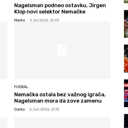
Nagelsman podneo ostavku, Jirgen
Klop novi selektor Nemačke
Marko
-
3 Jul 2026. 15:49
FUDBAL
Nemačka ostala bez važnog igrača,
Nagelsman mora da zove zamenu
Darko
-
5 Jun 2026. 21:15