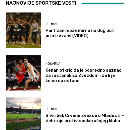
NAJNOVIJE SPORTSKE VESTI
FUDBAL
Partizan može mirno na dug put
pred revanš (VIDEO)
KOŠARKA
Kenan otkrio da je posredno saznao
za rastanak sa Zvezdom i da li je
želeo da ostane
FUDBAL
Bivši bek Crvene zvezde u Mladosti –
debituje protiv doskorašnjeg kluba