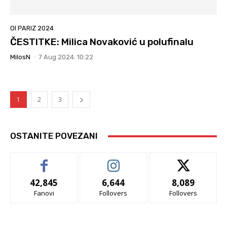
OI PARIZ 2024
ČESTITKE: Milica Novaković u polufinalu
MilosN
-
7 Aug 2024. 10:22
1
2
3
OSTANITE POVEZANI
42,845
6,644
8,089
Fanovi
Follovers
Follovers