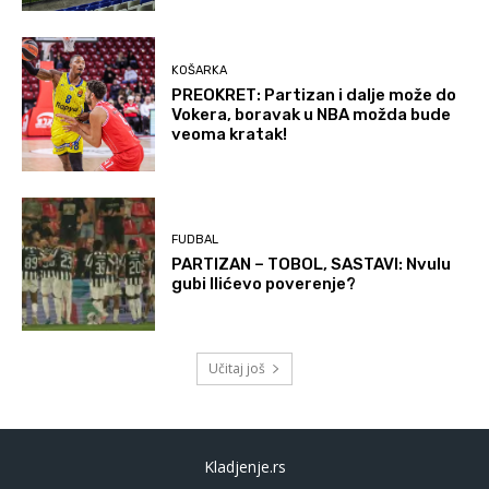
KOŠARKA
PREOKRET: Partizan i dalje može do
Vokera, boravak u NBA možda bude
veoma kratak!
FUDBAL
PARTIZAN – TOBOL, SASTAVI: Nvulu
gubi Ilićevo poverenje?
Učitaj još
Kladjenje.rs