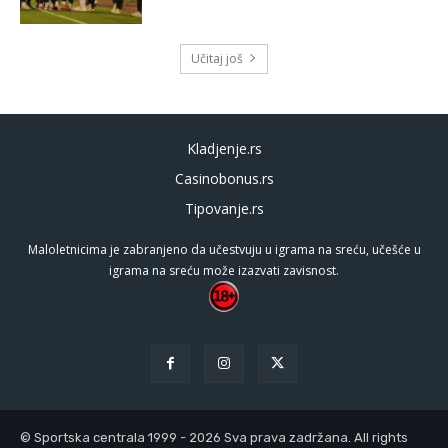
Učitaj još
Kladjenje.rs
Casinobonus.rs
Tipovanje.rs
Maloletnicima je zabranjeno da učestvuju u igrama na sreću, učešće u
igrama na sreću može izazvati zavisnost.
© Sportska centrala 1999 - 2026 Sva prava zadržana. All rights