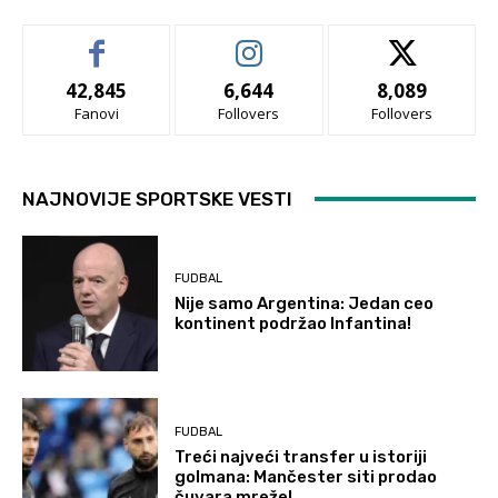
42,845
6,644
8,089
Fanovi
Follovers
Follovers
NAJNOVIJE SPORTSKE VESTI
FUDBAL
Nije samo Argentina: Jedan ceo
kontinent podržao Infantina!
FUDBAL
Treći najveći transfer u istoriji
golmana: Mančester siti prodao
čuvara mreže!