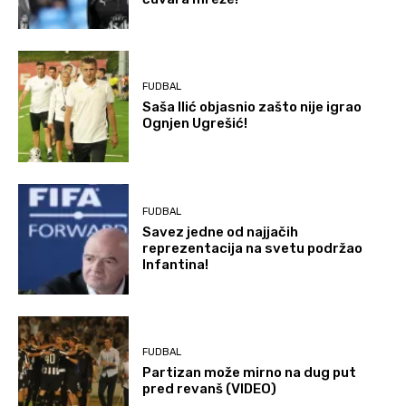
FUDBAL
Saša Ilić objasnio zašto nije igrao
Ognjen Ugrešić!
FUDBAL
Savez jedne od najjačih
reprezentacija na svetu podržao
Infantina!
FUDBAL
Partizan može mirno na dug put
pred revanš (VIDEO)