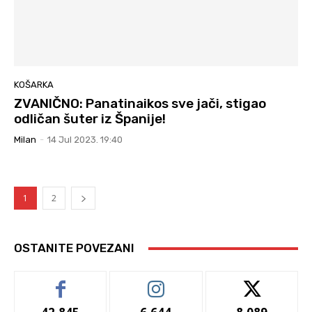
KOŠARKA
ZVANIČNO: Panatinaikos sve jači, stigao
odličan šuter iz Španije!
Milan
-
14 Jul 2023. 19:40
1
2
OSTANITE POVEZANI