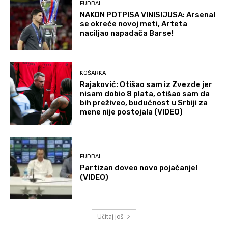
FUDBAL
NAKON POTPISA VINISIJUSA: Arsenal
se okreće novoj meti, Arteta
naciljao napadača Barse!
KOŠARKA
Rajaković: Otišao sam iz Zvezde jer
nisam dobio 8 plata, otišao sam da
bih preživeo, budućnost u Srbiji za
mene nije postojala (VIDEO)
FUDBAL
Partizan doveo novo pojačanje!
(VIDEO)
Učitaj još