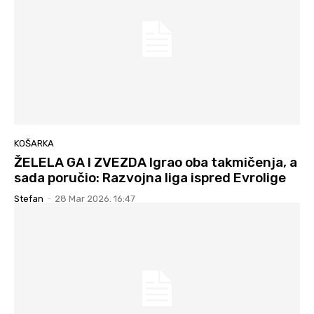
KOŠARKA
ŽELELA GA I ZVEZDA Igrao oba takmičenja, a
sada poručio: Razvojna liga ispred Evrolige
Stefan
-
28 Mar 2026. 16:47