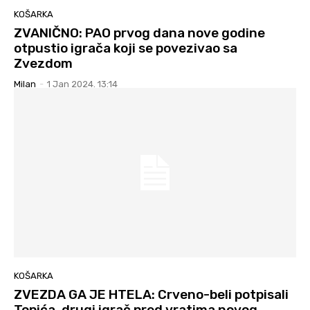
KOŠARKA
ZVANIČNO: PAO prvog dana nove godine
otpustio igrača koji se povezivao sa
Zvezdom
Milan
-
1 Jan 2024. 13:14
KOŠARKA
ZVEZDA GA JE HTELA: Crveno-beli potpisali
Topića, drugi igrač pred vratima novog