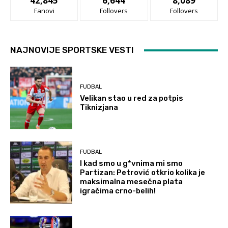
42,845
6,644
8,089
Fanovi
Follovers
Follovers
NAJNOVIJE SPORTSKE VESTI
FUDBAL
Velikan stao u red za potpis
Tiknizjana
FUDBAL
I kad smo u g*vnima mi smo
Partizan: Petrović otkrio kolika je
maksimalna mesečna plata
igračima crno-belih!